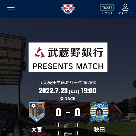
チケット
マイページ
明治安田生命J2リーグ 第28節
2022.7.23
19:00
[SAT]
NACK
0
-
0
0
0
前半
大宮
秋田
0
0
後半