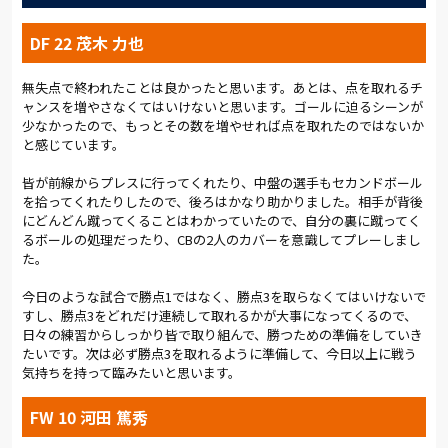
75分、富山に加えて6月5日水戸戦以来の出場となる柴山がピッ
チに入った。
DF 22 茂木 力也
82分、中盤で相手のボールを奪った柴山が前線に侵入。存在感
を発揮した。ボランチに入った菊地は中盤でうまく攻守のバラ
無失点で終われたことは良かったと思います。あとは、点を取れるチ
ンスを取った。富山は前線でターゲットになるだけでなく、左
ャンスを増やさなくてはいけないと思います。ゴールに迫るシーンが
少なかったので、もっとその数を増やせれば点を取れたのではないか
右に流れて守備でも貢献した。刻一刻と時間が過ぎていく。89
と感じています。
分のCK。柴山が蹴ったインスイングのボールに富山が頭で合わ
せたが、ボールはバーを超えていった。
皆が前線からプレスに行ってくれたり、中盤の選手もセカンドボール
を拾ってくれたりしたので、後ろはかなり助かりました。相手が背後
90分+2分、小野のクロスに、ゴール前で競り合った河田がファ
にどんどん蹴ってくることはわかっていたので、自分の裏に蹴ってく
ウルを誘い、PKを獲得した。キッカーは河田。しかし、ゴール
るボールの処理だったり、CBの2人のカバーを意識してプレーしまし
右上を狙ったシュートは惜しくもバーを逸れていった。その後
た。
も最後まで攻め込んだが、スコアレスのまま試合終了のホイッ
スル。勝点1を分け合う結果となった。
今日のような試合で勝点1ではなく、勝点3を取らなくてはいけないで
すし、勝点3をどれだけ連続して取れるかが大事になってくるので、
死力を尽くした一戦だった。押し込む時間もあった。相馬監督
日々の練習からしっかり皆で取り組んで、勝つための準備をしていき
はフラッシュインタビューで、「後半はボールを持つ時間が少な
たいです。次は必ず勝点3を取れるように準備して、今日以上に戦う
かった。もう少しいい形でマイボールをチャンスにつなげられ
気持ちを持って臨みたいと思います。
るようにしたい」と振り返った。まずは来週の水戸戦。そし
て、上位との対戦が続く8月に向けて、しっかりと準備していき
FW 10 河田 篤秀
たい。