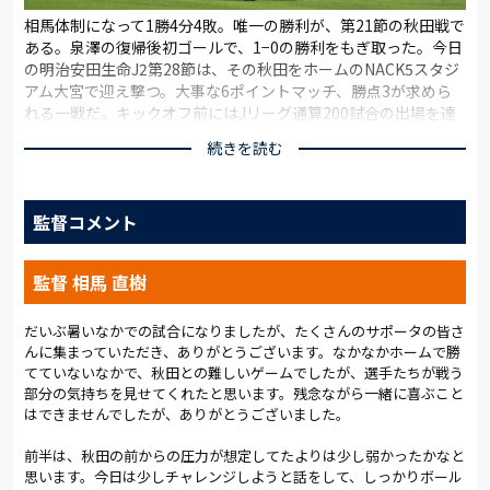
相馬体制になって1勝4分4敗。唯一の勝利が、第21節の秋田戦で
ある。泉澤の復帰後初ゴールで、1−0の勝利をもぎ取った。今日
の明治安田生命J2第28節は、その秋田をホームのNACK5スタジ
アム大宮で迎え撃つ。大事な6ポイントマッチ、勝点3が求めら
れる一戦だ。キックオフ前にはJリーグ通算200試合の出場を達
成した泉澤のセレモニーが行われ、スタジアムのボルテージはい
続きを読む
やが上にも高まった。
試合の入り方は悪くなかった。相手のボールホルダーにアプロ
監督コメント
ーチを仕掛け、コンパクトな守備で相手からボールを奪い取
る。最初のチャンスは3分、前線からプレッシャーをかけると、
中盤で小島が相手のパスをインターセプト。中に入った矢島
監督 相馬 直樹
慎、武田とパスをつなぎ、最後は相手のマークをうまくはがし
た河田が前を向いてシュートを打った。惜しくもGKに防がれた
が、いい形のスタートを切った。
だいぶ暑いなかでの試合になりましたが、たくさんのサポータの皆さ
んに集まっていただき、ありがとうございます。なかなかホームで勝
てていないなかで、秋田との難しいゲームでしたが、選手たちが戦う
その後は拮抗した展開。守備ではセンターバックの西村、新里
部分の気持ちを見せてくれたと思います。残念ながら一緒に喜ぶこと
を中心に、相手の侵入を許さない。ゴール前に相手のクロスが
はできませんでしたが、ありがとうございました。
入る場面もあったが、GK志村がしのいだ。中を閉めてくる秋田
に対して、外側でボールを動かしながらチャンスをうかがう。
前半は、秋田の前からの圧力が想定してたよりは少し弱かったかなと
15分には、左の小野がゴール前にクロス。菊地が飛び込んだが
思います。今日は少しチャレンジしようと話をして、しっかりボール
相手GKに抑えられた。22分には、小野が左の深い位置で粘り、