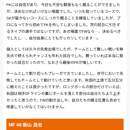
PK
には自信があり、今日も不安も緊張もなく蹴ることができました
(総評:
岩本 勝暁)
が、決めなければいけない場面でした。いつも狙っているコースで、
GK
が届かないコースにしっかり蹴ることを練習していましたが、プ
ロになってから初めて
PK
を外してしまいました。次の試合に引きず
るタイプの選手ではないですが、あの場面で
FW
なら…、決めるべき
でしたし…、自分自身にとてもガッカリしています…。
個人としては久々の先発出場でしたが、チームとして難しい戦いを無
失点で終えられチャンスも作れた試合でした。勝っていれば本当に良
かった試合だったので、なおさら最後の
PK
が悔しいです。
チームとして割り切ったプレーができていましたし、攻守において失
敗してもチームとして動けていたと思います。秋田の土俵で五分五分
に戦えたことは良かったですが、ロングボールの部分だけでいえば、
秋田は相手
DF
ラインの裏にボールを落とす部分は自分たちより上手
かったと思うので、
FW
の動き出しや、自分たちの蹴る位置も含めて
改善していかなくてはいけません。
MF 48 柴山 昌也