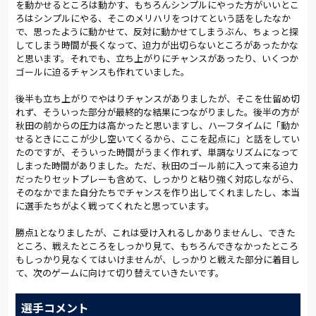
を動かせるところは動かす、もちろんシンプルにやった方がいいとこ
菊地につなぐと、パスを受けた矢島慎が左45度の位置から強烈
ろはシンプルにやる、そこのメリハリをつけてという話をしたなか
なシュート。ゴールはならなかったが、CKを獲得した。
で、思ったように動かせて、反対に動かせてしまうぶん、ちょっと探
してしまう時間が長くなって、迫力が出切らないところがあったかな
栗本の攻撃参加も効果的だった。武田との連携で秋田の守備を
と思います。それでも、立ち上がりにチャンスがあったり、いくつか
何度も揺さぶった。相手のカウンターを受けても、ハードワー
ゴールに迫るチャンスも作れていました。
クをこなして最後までしっかりとついていった。ボールを支配
する時間が長く、セカンドボールの攻防でも優位に立った。45
後半も立ち上がりでやはりチャンスがありましたが、そこを仕留め切
分には相手のミスをついてカウンターを展開。武田がボールを
れず、そういった部分が最終的な結果につながりました。後半の方が
持って仕掛けると、背後を回った茂木へ。クロスは相手に弾かれ
秋田の前からの圧力は高かったと思いますし、ハーフタイムに「動か
たが、セカンドボールを回収した栗本が左に展開。矢島慎のク
せるときにここが少し空いてくるから、ここを起点に」と話をしてい
ロスは合わなかったが、大きなチャンスだった。
たのですが、そういった時間がうまく作れず、単調なリズムになって
しまった時間がありました。ただ、秋田のゴール前に入って来る迫力
だったりセットプレーも含めて、しっかりと粘り強く対応しながら、
後半開始早々、ビッグチャンスが訪れる。左サイドを河田が突
そのなかでまた自分たちでチャンスを作り出してくれましたし、本当
破。クロスは相手DFに跳ね返されたが、ボールを回収した矢島
に選手たちがよく戦ってくれたと思っています。
慎がゴール前にふわりとクロスを入れる。菊地のヘディングシ
ュートは決まったかに思われた。しかし、相手の粘り強い守備に
勝点1となりましたが、これは受け入れるしかありませんし、できた
防がれた。
ところ、戦えたところをしっかり見て、もちろんできなかったところ
もしっかり見なくてはいけませんが、しっかりと戦えた部分に着目し
最初にベンチが動いたのは秋田。58分、3人を同時に投入して圧
て、次のゲームに向けて切り替えていきたいです。
力をかけてくる。相馬監督が動いたのはそれから5分後。武田に
代わった泉澤が左サイドハーフに入った。球際の激しいプレー
選手コメント
が続く。秋田のスタミナが衰える様子はまったく見られない。