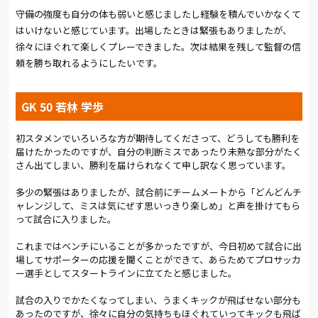
守備の強度も自分の体も弱いと感じましたし経験を積んでいかなくて
はいけないと感じています。出場したときは緊張もありましたが、
徐々にほぐれて楽しくプレーできました。次は結果を残して監督の信
頼を勝ち取れるようにしたいです。
GK 50 若林 学歩
初スタメンでいろいろな方が期待してくださって、どうしても勝利を
届けたかったのですが、自分の判断ミスであったり未熟な部分がたく
さん出てしまい、勝利を届けられなくて申し訳なく思っています。
多少の緊張はありましたが、試合前にチームメートから「どんどんチ
ャレンジして、ミスは気にぜす思いっきり楽しめ」と声を掛けてもら
って試合に入りました。
これまではベンチにいることが多かったですが、今日初めて試合に出
場してサポーターの応援を聞くことができて、あらためてプロサッカ
ー選手としてスタートラインに立てたと感じました。
試合の入りでかたくなってしまい、うまくキックが飛ばせない部分も
あったのですが、徐々に自分の気持ちもほぐれていってキックも飛ば