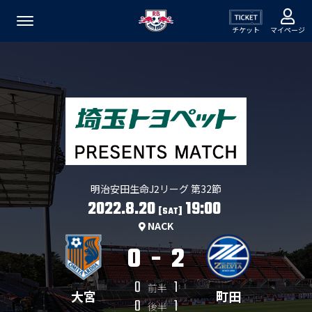
チケット
マイページ
明治安田生命J2リーグ 第32節
2022.8.20
19:00
[SAT]
NACK
0
-
2
0
1
前半
大宮
町田
0
1
後半