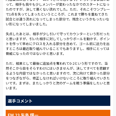
なり、相手のファウルを誘発。敵陣でFKの機会を得る場面も少
って、相手も我々も少しメンバーが変わったなかでのスタートになっ
なくなかった。守備では、相手のビルドアップに対して積極的
たのですが、決して悪くない流れでした。ただ、それこそワンプレー
にプレッシング。何度かロングパスによる速攻やカウンターで揺
で1点を失ってしまったというところが、これまで勝ちを重ねてきた
さぶられたが、走力でカバー。シュートを打たれることなくし
試合とは違う流れになってしまった部分で、残念というかもったいな
のいだ。12分には、奥抜が相手GKへのプレスで競り合いに持ち
い形になってしまいました。
込み、守備でも前への意識を示した。
失点したあとは、相手が少し引いて守ってカウンターという形だった
20分過ぎから、互いに攻撃がテンポアップ。26分、敵陣に押し
と思いますが、引いた相手に対してしっかりボールを動かす、ポイン
込んだ場面でバックパスを受けた袴田が右サイドにロングパス
トを作って早めにクロスを入れる部分を含めて、ゴール前に迫力を出
を展開すると、柴山がワンタッチで中央へ折り返し、奥抜がシ
すところは最近取り組んでいることでもありますし、相手にとっては
ュート。スピーディーにゴールを狙った。しかし、直後の27
脅威になったのではないかと思います。
分、相手右サイドからのアーリークロスで最終ライン裏を急襲
され、GK若林が前に出たが触れず、町田のドゥドゥに先制点を
ただ、結果として最後に追加点を奪われて0-2という形ですので、当
奪われた。失点直後は押し込まれたが、少しずつばん回して前
然そこから目をそらすわけにはいきませんが、決してすべてを悲観す
半を終えた。
るような内容ではなかったと思いますので、次に向けて良かった部分
をつなぎながら、修正しなければいけないところに取り組んでいきた
いです。まずは、またしっかりと次のゲームを戦う準備をしたいと思
後半は、相手にボールを支配されながら、プレッシングからシ
います。
ョートカウンターを狙う展開で始まったが、57分に河田を矢島
輝、吉永を茂木へと交代すると、変化が生まれた。直後に矢島輝
のポストプレーから奥抜が抜け出しを図るなど、前線のターゲ
選手コメント
ットを素早く使って得点機を増やす意図が明確になり、63分に
も矢島輝のポストプレーから奥抜のドリブルで相手のファウル
FW 23 矢島 輝一
を誘発した。64分、奥抜のプレスバックからショートカウンタ