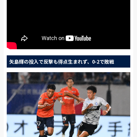
矢島輝の投入で反撃も得点生まれず、0-2で敗戦