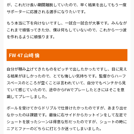
が、これだけ長い期間離脱していたので、早く結果を出してもう一度
(総評:平野 貴也
)
サポーターに応援される選手になりたいです。
もう本当に下を向けないですし、一試合一試合が大事です。みんなが
これまで頑張ってきた分、僕は何もしていないので、これから一つ波
を作れるように頑張ります。
FW 47 山﨑 倫
自分が積み上げてきたものをピッチで出したかったですし、目に見え
る結果がほしかったので、とても悔しい気持ちです。監督からハーフ
スペースのところが空くことは言われていて、自分でもベンチから見
ていて感じていたので、途中から
FW
でプレーしたときにはそこを意
識してプレーしました。
ボールを受けてからドリブルで仕掛けたかったのですが、あまり出せ
なかったのは課題です。最後に右サイドからカットインをして左足で
シュートを放ったシーンは得意な形だったのですが、シュートの時に
ニアとファーのどちらに打とうか迷ってしまいました。