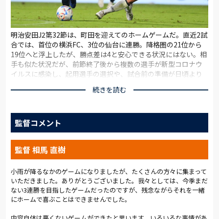
明治安田J2第32節は、町田を迎えてのホームゲームだ。直近2試
合では、首位の横浜FC、3位の仙台に連勝。降格圏の21位から
19位へと浮上したが、勝点差は4と安心できる状況にはない。相
手も似た状況だが、前節終了後から複数の選手が新型コロナウ
イルスに感染し、起用選手の選択や、試合前の準備が日頃より
難しいものになったことは、想像に難くない。それでも、狙う
続きを読む
のは3連勝。降格圏から少しでも離れたいところだ。
先発メンバーには、高卒ルーキーのGK若林を初起用。控えのGK
監督コメント
もU18に所属する高校3年生の海本慶太朗(2種登録)で、若い守護
神の構成となった。4バックは、右から岡庭、新里、袴田、吉
永。中盤は、中央に連勝の大きな原動力となっている栗本、菊
監督 相馬 直樹
地のダブルボランチ。右に柴山、左に矢島慎を配置。前線は、
河田と奥抜が2トップを組んだ。控えには、U18から昇格1年目
で初のベンチ入りとなったFW山﨑らが名を連ねた。
小雨が降るなかのゲームになりましたが、たくさんの方々に集まって
いただきました。ありがとうございました。我々としては、今季まだ
ない3連勝を目指したゲームだったのですが、残念ながらそれを一緒
雨が降るなかでの試合序盤は、中盤で激しくボールを奪い合う
にホームで喜ぶことはできませんでした。
展開。4分に菊地が警告を受けたが、8分には町田の太田にも警
告が出された。攻撃では、奥抜や矢島慎のドリブルが推進力と
内容自体は悪くないゲームができたと思います。いろいろな事情があ