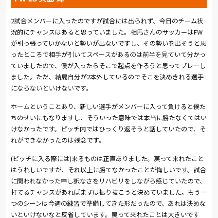
ー。矢島輝、奥抜が続けてシュート。ツートップのエネルギー
を感じさせた。66分に矢島慎が負傷し、武田と交代。すると、
2試合メンバーに入ったのですが試合には出られず、今日のチーム状
相手も前線の選手を入れ替えて勝負を決めに来た。
況的にチャンスはあると思っていました。相馬さんのサッカーは
FW
が引っ張っていかないと勢いが出ないですし、その勢いを出そうと思
70分、サイドチェンジを受けた左からクロスを入れると、矢島
ったところで相手が引いてスペースがあるのは前半を見ていて分かっ
輝がヘディングシュート。74分には中野とデビュー戦となる山
﨑を同時に投入し、さらに攻撃のギアを上げた。前がかりにな
ていましたので、僕が入ったらそこで起点を作ろうと思ってプレーし
る中、79分に相手GKのパントキック一発で1対1まで抜け出され
ました。ただ、結局自分が
2
本外しているのでそこを決めきれる選手
る大ピンチがあったが、GK若林が左腕一本でセーブ。最終ライ
にならないといけないです。
ンとGKの連係ミスで生まれた大ピンチを茂木がフルスピードで
戻ってゴールをカバーした場面など、チーム全体でリスクを負い
ホームということあり、新しい選手がメンバーに入って負けると僕た
ながらもカバーし合って戦った。しかし、目安6分のアディショ
ちのせいにもなりますし、そういった意味では本当に勝たなくてはい
ナルタイムに失点。それでも山﨑が右から鋭いカットインシュ
けなかったです。ピッチ内ではひっくり返そうと話していたので、そ
ートを繰り出すなど最後まで諦めずにゴールを狙ったが、試合
れができなかったのは残念です。
は0-2で敗戦となった。
(ピッチに入る際には)来るものは正直ありました。戻って来れたこと
3連勝はならず、勝点も得られなかったのは残念だ。しかし、矢
はうれしいですが、それ以上に勝てなかったことが悔しいです。試合
島輝の生かし方が明確になり、試合の流れを大きく変えられた
に関われなかった申し訳なさをリハビリをしながら感じていたので、
部分は次節以降につながる収穫と言える。リーグは、残り10試
合となった。次節もホームゲームで、山形と対戦する。今後も
打てるチャンスがあればまずは振り抜こうと決めていました。もう一
総力戦になることは必至。最後の最後まで戦い抜き、J2残留を
つのシーンは今週の練習で準備してきた形だったので、あれは決めな
決めなければならない。
いといけないなと反省しています。戻って来れたことは大きいです