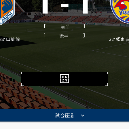
1
-
1
0
1
前半
1
0
後半
88' 山崎 倫
32' 郷家 
試合経過