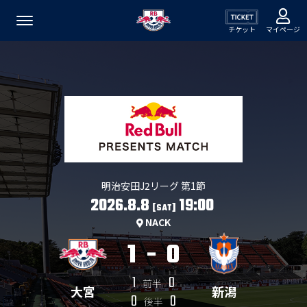
チケット
マイページ
明治安田J2リーグ 第1節
2026.8.8
19:00
[SAT]
NACK
1
-
0
1
0
前半
大宮
新潟
0
0
後半