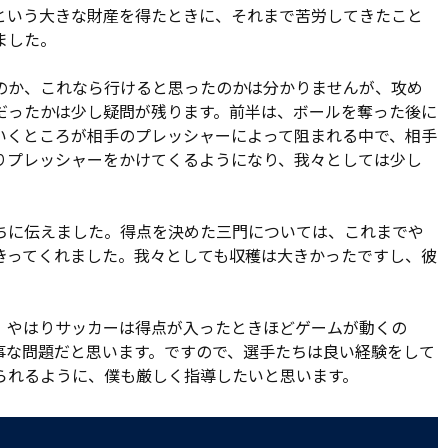
という大きな財産を得たときに、それまで苦労してきたこと
傷した柳澤に代えてタビナス ジェファーソンを投入して攻撃
ました。
あった。43分、茨田が高い位置でボールを奪うと、石川、三
りながらシュートを放ったが、ボールはバーを越えていった。
のか、これなら行けると思ったのかは分かりませんが、攻め
まま前半を終えた。
だったかは少し疑問が残ります。前半は、ボールを奪った後に
いくところが相手のプレッシャーによって阻まれる中で、相手
す。しかし、相手の粘り強い守備に阻まれてゴールネットを
りプレッシャーをかけてくるようになり、我々としては少し
ボールを持つ時間が長くなっていく。ベンチが動いた。茨田に
ンスラインの裏を狙いにいくことで、相手の守備に揺さぶりを
キーを同時に投入。勝負に出た。
ちに伝えました。得点を決めた三門については、これまでや
きってくれました。我々としても収穫は大きかったですし、彼
パスから決定機が生まれた。しかし、バブンスキーのクロスは
が詰めたが、これも相手にクリアされた。アルディージャのチ
に当たるというアンラッキーな場面もあった。82分には小島
、やはりサッカーは得点が入ったときほどゲームが動くの
もGKビクトルが立ちはだかった。
事な問題だと思います。ですので、選手たちは良い経験をして
られるように、僕も厳しく指導したいと思います。
ぐと、ゴール前で受けたバブンスキーが反転してシュート。し
過ぎた。アディショナルタイムは3分。勝点3を獲得するために