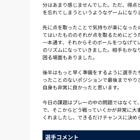
分はあまり感じませんでした。ただ、得点
その後は、ゲームがこう着した。岐阜は負
を忘れてしまうというようなゲームになり
を活性化。アルディージャにもチャンスは
門へと展開。縦パスを受けたフアンマが粘
先に点を取ったことで気持ちが楽になった
互いに積極的な姿勢は出しつつも、1-1の
てはいたもののそれが点を取るためにどう
一本通す、それからそのボールをつなげて
後半は、セットプレーからチャンスを見出
のリズムになっていきました。相手もかな
揺らすことができない。アルディージャが
困る場面もありました。
代えて小島をピッチに送り出す。ディフェ
かけた。さらに69分には、大前とバブンス
後半はもっと早く準備をするように選手た
ったことのないポジションで最後までやり
攻撃の厚みが増した。77分には小島の縦
自身も非常に良かったと思います。
相手GKに阻まれる。こぼれ球にフアンマ
ャンスが続く。フアンマのシュートが大前
今日の課題はプレーの中の問題ではなくて
のクロスをバブンスキーがシュート。これ
で、そこからどう戦っていくかが非常に大
くれましたし、できるだけチャンスに決め
87分にはフアンマ、大前とボールをつな
かし、再び相手GKに止められる。90分が
選手コメント
は、1点を取らなければいけない。