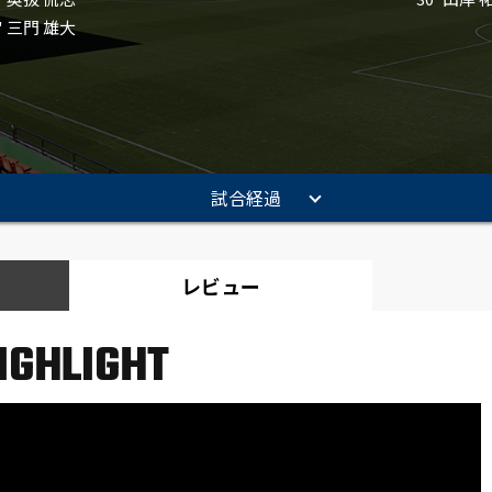
2' 三門 雄大
試合経過
レビュー
IGHLIGHT