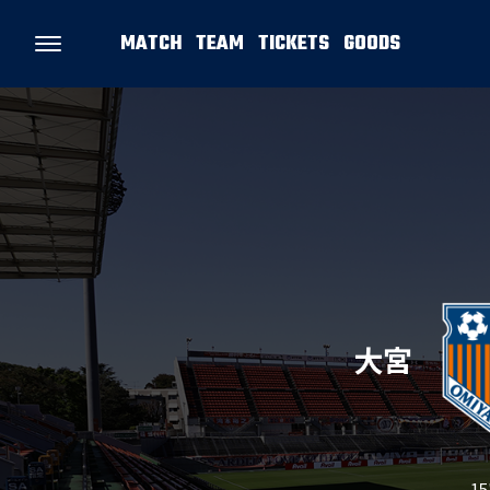
MATCH
TEAM
TICKETS
GOODS
大宮
1