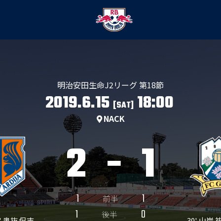
明治安田生命J2リーグ 第18節
2019.6.15
18:00
[SAT]
NACK
2
-
1
1
1
前半
1
0
後半
5' 奥抜 侃志
30' 山岸 