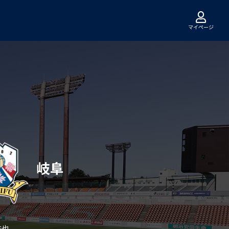
マイページ
岐阜
祐也