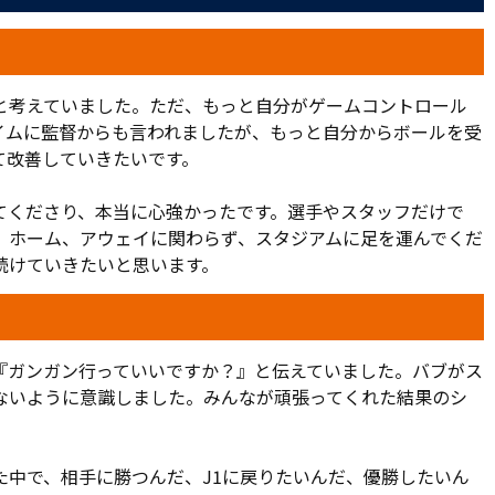
していた。右サイドで奥井の縦パスを受けた小島が中へ入って
折り返したボールをバブンスキーがスルー。ダイレクトで合
いた三門だ。「ガンガン行っていいですか?」。タッチライン
と考えていました。ただ、もっと自分がゲームコントロール
ゴールを奪うために中へ入った背番号7のシュートが、鮮やか
イムに監督からも言われましたが、もっと自分からボールを受
が決まり、2-1のままタイムアップ。ホームで連勝を飾っ
て改善していきたいです。
てくださり、本当に心強かったです。選手やスタッフだけで
た小島が誇らしげに言う。「すごいチームだなって素直に思
。ホーム、アウェイに関わらず、スタジアムに足を運んでくだ
持っていけるチームは強いですよね」。ついに自動昇格圏内の
続けていきたいと思います。
た自信は限りなく大きい。
『ガンガン行っていいですか？』と伝えていました。バブがス
ないように意識しました。みんなが頑張ってくれた結果のシ
た中で、相手に勝つんだ、J1に戻りたいんだ、優勝したいん