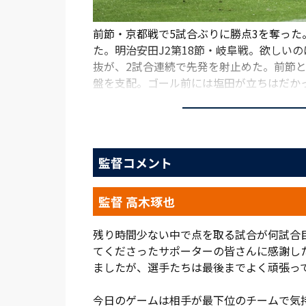
前節・京都戦で5試合ぶりに勝点3を奪っ
た。明治安田J2第18節・岐阜戦。欲しい
抜が、2試合連続で先発を射止めた。前節
盤を支配。ゴール前には塩田が立ちはだか
雨のNACK5スタジアム大宮。しかし、プ
交ぜたパスで岐阜の守備を崩しにかかる。
ローチが功を奏した。ショートカウンター
監督コメント
先制点は、まさに狙い通りと言えるだろう
うとしたボールをカット。こぼれ球がフア
監督 高木琢也
は相手GKにはじかれたが、ゴール前に詰
残り時間少ない中で点を取る試合が何試合
その後もアルディージャは落ち着いてボー
てくださったサポーターの皆さんに感謝し
フィニッシュで終わらせていた。雨の試合
ましたが、選手たちは最後までよく頑張っ
った。ボールサイドに人数を掛けて攻撃を
と、ゴール前の守備が手薄になったところ
今日のゲームは相手が最下位のチームで気