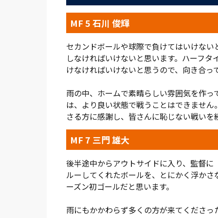
アディショナルタイムは1分を過ぎようと
MF 5 石川 俊輝
いく。ペナルティエリアの角付近で中央に
わせたのは、左のウイングバックに入って
セカンドボールや球際で負けてはいけない
際で高木監督にそう進言していたという。
しなければいけないと思います。ハーフタ
にゴール右隅に突き刺さった。劇的なゴール
けなければいけないと思うので、向き合っ
た。
雨の中、ホームで素晴らしい雰囲気を作っ
諦めない姿勢が実を結んだ。勝利に貢献し
は、より良い状態で戦うことはできません
います。引分けや負けている試合を勝ちに
さる方に感謝し、皆さんに恥じない戦いを
2位に浮上。勝点3とともにチームが手にし
MF 7 三門 雄大
(総評:岩本勝暁／写真:高須力)
後半途中からアウトサイドに入り、監督に
ルーしてくれたボールを、とにかく浮かさ
ーズン初ゴールだと思います。
雨にもかかわらず多くの方が来てくださっ