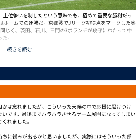
た。上位争いを制したという意味でも、極めて重要な勝利だっ
のはホームでの連勝だ。京都戦でJリーグ初得点をマークした奥
と同じく、茨田、石川、三門の3ボランチが攻守にわたって中
った。
続きを読む
レーへの大きな影響は感じさせない。立ち上がりから長短織り
ピッチを幅広く使って左右に展開。守備では前線からのアプ
から何度もチャンスを演出した。
。15分、奥抜の前線からの守備が光った。相手がクリアしよ
ンマの足元に転がった。そのまま持ち込んでシュート。一度
めていた奥抜がこぼれ球を押し込んだ。
目かは忘れましたが、こういった天候の中で応援に駆けつけ
ルを動かした。三門、畑尾がミドルシュート。攻撃を確実に
たいです。最後までハラハラさせるゲーム展開になってしまい
では有効だ。しかし、岐阜も徐々にペースを取り戻しつつあ
てくれました。
仕掛けてくる。そして30分、右サイドでボールを奪われる
を突かれて同点ゴールを許した。
持ちに緩みが出るかと思いましたが、実際にはそういった部