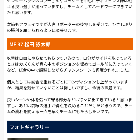
センターバックのコウモさんやコッシーを中心にディフェンス陣は戦
える良い選手が揃っていますし、チームとしてハードワークできてい
残り時間が5分を切ってから、松本が猛攻を仕掛けてきた。しか
たと思います。
し、アルディージャに下を向く者は一人もいない。ゴールへの思
いが途切れることはなかった。4分のアディショナルタイムを経
次節もアウェイですが大宮サポーターの後押しを受けて、ひさしぶり
て、試合終了のホイッスル。最後まで死力を尽くした一戦は、
の勝利を届けられるように頑張ります。
0-0で勝点1を分け合う結果となった。
MF 37 松田 詠太郎
試合後の霜田監督は、最後まで戦った選手を称えつつ、勝点3を
取れなかったことに悔しさをにじませた。「ゴールは近づいて
攻撃は自由にやらせてもらっているので、自分がサイドを取っている
いるが、勝点3のためには得点を取らないといけない。それで
ときはカズくんが真ん中のポジションを埋めてゴール前に入っていく
も、体を張る球際、守備の安定感は、どこにも負けないものが
など、試合の中で調整しながらチャンスシーンも何度か作れました。
ついてきた。2戦連続ドローだが、負けていないことをポジティ
ブに考えて、次の試合に全力で勝点3を取りにいきたい」。次節
個人としては試合を重ねるごとにコンディションも上がっています
は27日、山口とのアウェイゲームだ。連続未勝利は14試合とな
が、結果を残せていないことは悔しいですし、今後の課題です。
ったが、次こそ勝点3を奪いたい。
良いシーンや体を張って守る部分などは徐々に出てきていると思いま
(総評:岩本勝暁／写真:早草紀子)
すし、あとは前線の選手が得点を決めることだけだと思うので、チー
ムの流れを変える一点を早くチームにもたらしたいです。
フォトギャラリー