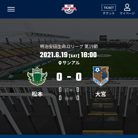
チケット
マイページ
明治安田生命J2リーグ 第19節
2021.6.19
18:00
[SAT]
サンアル
0
-
0
0
0
前半
松本
大宮
0
0
後半