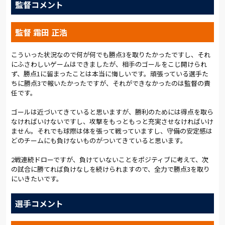
監督コメント
ドボールが拾えず、最初の10分は松本のペースで進行した。変
化を見せたのは15分、右サイドでボールを持った松田がドリブ
ルで中に入っていく。小島とのワンツーからシュート。「攻撃
監督 霜田 正浩
は基本的に自由にやらせてもらっている。試合の中でチャレンジ
もできて、いいシーンも作れたと思う」と松田が振り返るよう
に、攻撃への意識の高さを見せたシーンだった。
こういった状況なので何が何でも勝点3を取りたかったですし、それ
にふさわしいゲームはできましたが、相手のゴールをこじ開けられ
ず、勝点1に留まったことは本当に悔しいです。頑張っている選手た
GK上田のキックの精度も生きた。26分、自陣ゴール前の上田か
ちに勝点3で報いたかったですが、それができなかったのは監督の責
ら一気に前線へ。センターサークル付近で一度は相手にクリア
任です。
されたが、こぼれ球を拾った小野がキープ。裏に抜け出した黒
川にパスが渡り、大きなチャンスを生み出した。「キックの正
ゴールは近づいてきていると思いますが、勝利のためには得点を取ら
確性、飛距離といった彼(上田)のストロングポイントをチーム戦
なければいけないですし、攻撃をもっともっと充実させなければいけ
術に生かしたい」と霜田監督。36分には、イバのシュートのこ
ません。それでも球際は体を張って戦っていますし、守備の安定感は
ぼれ球を最前線に走り込んでいた馬渡が反応。左足で放ったシ
どのチームにも負けないものがついてきていると思います。
ュートは相手GKに止められたが、全員がハードワークを貫いて
ゴールに迫った。
2戦連続ドローですが、負けていないことをポジティブに考えて、次
の試合に勝てれば負けなしを続けられますので、全力で勝点3を取り
4連敗中の松本が圧力をかけてくる中、守備陣の冷静な対処によ
にいきたいです。
って前半の失点を0でしのいだ。アンカーの三門が危険なスペー
スを消し、ベテランの河本が最終ラインでボールを落ち着かせ
選手コメント
た。GK上田も巧みにボールをさばき、相手のプレッシャーを無
力化した。前半は守る時間が長かったアルディージャだが、狙い