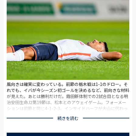
風向きは確実に変わっている。前節の栃木戦は1-1のドロー。そ
れでも、イバが今シーズン初ゴールを決めるなど、前向きな材料
が見えた。あとは勝利だけだ。霜田新体制での2試合目となる明
治安田生命J2第19節は、松本とのアウェイゲーム。フォーメー
ションは前節と同じ4-1-2-3。インサイドハーフが大山に代わっ
て小野が入った以外は、前節と同じ布陣となった。
続きを読む
立ち上がりは、守備から入った。果敢に出てくる松本を球際で
押さえ、奪ったボールを前線のイバに集める。しかし、セカン