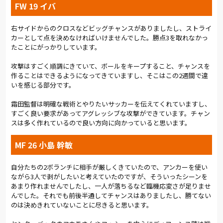
を持った形で後半につないだと言っていいだろう。
FW 19 イバ
後半開始早々、相手にシュートチャンスを与えるが、河本が身
右サイドからのクロスなどビッグチャンスがありましたし、ストライ
を挺してブロック。さらに自陣ゴール前まで持ちこまれたボー
カーとして点を決めなければいけませんでした。勝点3を取れなかっ
ルも、戻ってきた小島が体を張って防いだ。ピンチのあとにはチ
たことにがっかりしています。
ャンスあり。50分、右サイドを突破した松田のクロスをイバが
競り合い、こぼれたボールを翁長がシュート。惜しくもミート
攻撃はすごく順調にきていて、ボールをキープすること、チャンスを
しなかったが、サイドを起点にいい形の攻撃を展開した。
作ることはできるようになってきていますし、そこはこの2週間で違
いを感じる部分です。
霜田監督が最初のカードを切る。61分、小野に代えて大山を投
入。63分、右サイドをドリブルで振り切った松田がシュート。
霜田監督は明確な戦術とやりたいサッカーを伝えてくれていますし、
直後のCKで河本が高さを見せるが、ヘディングシュートは枠を
すごく良い要求があってアグレッシブな攻撃ができています。チャン
外れる。さらに左サイドでアップダウンを繰り返す翁長が、流
スは多く作れているので良い方向に向かっていると思います。
動的にポジションを変え、黒川との連携から相手のディフェン
スラインの裏を狙う。そこに代わったばかりの柴山が加わり、攻
MF 26 小島 幹敏
撃が活性化された。
自分たちの2ボランチに相手が厳しくきていたので、アンカーを使い
サイドから何度もチャンスを作った。76分、カウンターから右
ながら3人で剥がしたいと考えていたのですが、そういったシーンを
サイドの松田がクロス。相手がクリアし切れなかったボール
あまり作れませんでしたし、一人が落ちるなど臨機応変さが足りませ
を、イバが至近距離からシュートを放つ。決定的なシーンだった
んでした。それでも前後半通してチャンスはありましたし、勝てない
が、ボールはポストをかすめて枠を逸れた。81分、松田に代え
のは決めきれていないことに尽きると思います。
てハスキッチを、翁長に代えて山田を投入。フォーメーションを
4-2-3-1にして、攻撃を厚くした。