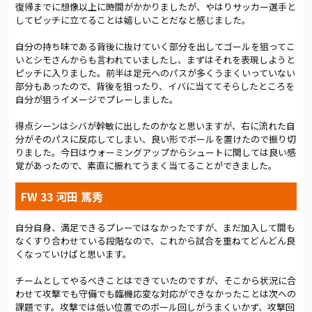
ベンチが動いた。後半のスタートから松本に代えてイバを投
復帰までに想像以上に時間がかかりましたが、やはりサッカー選手と
入。前線に厚みを持たせた。さっそく効果が現れた。47分、河
してピッチに立てることは嬉しいことだなと感じました。
田が下がりながら相手のボールを奪う。奥抜がそのボールを前
自分の持ち味である背後に抜けていく部分を出してゴールを狙ってこ
に運んだ。前線に残っていた三門が左サイドでパスを受けると、
いとシモさんからも言われていましたし、まずはそれを表現しようと
中に切り返してシュート。枠をとらえることはできなかった
ピッチに入りました。前半は足元へのパスが多くうまくいっていない
が、決定的なシーンだった。
部分もあったので、背後を狙ったり、イバに当ててそらしたところを
自分が狙うイメージでプレーしました。
GK南のビッグセーブも飛び出した。52分、献上したPKをストッ
プ。押し込まれそうになったこぼれ球は、西村がギリギリのと
得点シーンはシバが幹敏に出したのかなと思いますが、右に流れた自
ころでクリアした。
分がそのパスに反応してしまい、良い形でボールを置けたので振り切
りました。今日はウォーミングアップからシュートに関しては良い感
57分、奥抜に代わって柴山がピッチイン。飲水タイム後の71分
覚があったので、素直に振れてうまく当てることができました。
には、中野と小島を同時に送り込んだ。その直後だった。右サ
イドで柴山がボールを奪う。ドリブルで中へ仕掛けると、代わっ
FW 33 河田 篤秀
たばかりの中野に縦パスを送った。振り向いた中野は素早く体
勢を立て直し、豪快に右足を振り抜いた。鮮やかにゴールネッ
自分自身、満足できるプレーではなかったですが、まだ加入して間も
トを揺らし、1-1の同点に追いついた。
なくすり合わせている段階なので、これから試合を重ねてどんどん良
くなっていけばと思います。
残り時間が少なくなり、攻防が激しくなった。86分には、馬渡
のロングスローを河本がヘディングシュート。ボールはわずか
チームとしてやるべきことはできていたのですが、そこから状況に合
に枠を外れた。87分、大山に代わって山田が入った。アディシ
わせて攻撃でも守備でも臨機応変な対応ができなかったことは次への
ョナルタイムは6分。新潟が猛攻を仕掛けてくる。谷口のヘディ
課題です。攻撃では低い位置でのボール回しがうまくいかず、攻撃回