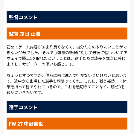
立ち上がりから積極的にアプローチを仕掛けていく。存在感を
監督コメント
発揮したのが右サイドハーフに入った馬渡だ。高い位置で相手
にプレッシャーをかけ、奪ったボールを素早く前線に繋いだ。
右サイドバックの松本もアップダウンを繰り返した。サイドを
監督 霜田 正浩
崩して、クロスから河田の得点力を生かす。攻撃の意図は明確だ
った。しかし、前半は新潟にボールを支配され、セットプレー
から何度もピンチを招いた。霜田監督も「球際で勝てるような
初めてゲーム内容があまり良くなくて、自分たちのやりたいことがで
きない90分でした。それでも強豪の新潟に対して最後に追いついてア
入り方をしなければいけなかった」と反省を口にした。
ウェイで勝点1を取れたということは、選手たちの成長を本当に感じ
ますし、サポーターの思いも感じます。
21分には新潟のロメロ・フランクのヘディングシュートがバー
を叩いた。大きなピンチだった。飲水タイムのあとも、新潟が
ちょっとずつですが、僕らは前に進んで行かないといけないと思いま
優勢にゲームを進めていく。そして33分、新潟に先制点を許し
す。途中から出場した選手も頑張ってくれましたし、戦う姿勢、一体
た。セットプレーのあとのクリアボールを島田に蹴り込まれて
感を持って皆でやれているので、これを途切らすことなく、勝点3を
しまった。
取りにいきたいです。
43分にはセットプレーからチャンスをつかんだ。相手のクリア
選手コメント
ボールに反応した馬渡が至近距離からシュート。相手GKが弾い
たボールを奥抜が頭で押し込んだ。しかし、相手にクリアされ
てゴールネットを揺らすことができない。1点ビハインドのまま
FW 27 中野誠也
ハーフタイムを迎えた。