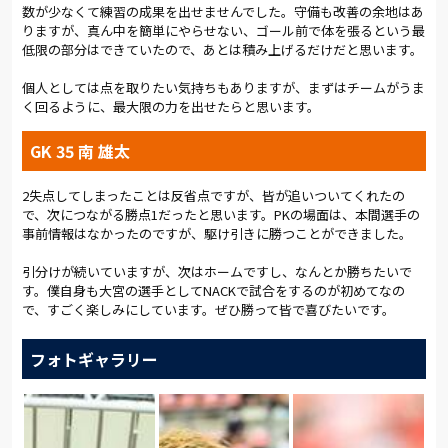
ングシュートはポストに救われた。鈴木のシュートは枠を逸れ
数が少なくて練習の成果を出せませんでした。守備も改善の余地はあ
ていった。しかし、90+4分、攻撃の枚数を増やしてきた新潟に
りますが、真ん中を簡単にやらせない、ゴール前で体を張るという最
勝ち越しゴールを決められた。
低限の部分はできていたので、あとは積み上げるだけだと思います。
1-2。しかし、アルディージャに諦める者は一人もいない。90+5
個人としては点を取りたい気持ちもありますが、まずはチームがうま
分、前に入れた長いボールを西村が頭で繋いだ。ゴール前に入
く回るように、最大限の力を出せたらと思います。
ったボールを中野が頭で落とす。反応した西村が、ボールの落
ち際に合わせて右足を振り抜いた。シュートがゴール右隅に突
GK 35 南 雄太
き刺さった。
2失点してしまったことは反省点ですが、皆が追いついてくれたの
2-2。土壇場で同点に追いついた。執念が実ったゴールだった。
で、次につながる勝点1だったと思います。PKの場面は、本間選手の
その後、三門が2枚目のイエローカードで退場となったが、新潟
事前情報はなかったのですが、駆け引きに勝つことができました。
のセットプレーを全員が体を張って防いだ。貴重な勝点1を獲得
した。
引分けが続いていますが、次はホームですし、なんとか勝ちたいで
す。僕自身も大宮の選手としてNACKで試合をするのが初めてなの
途中から入って1ゴール、1アシストと殊勲の中野は「チームが
で、すごく楽しみにしています。ぜひ勝って皆で喜びたいです。
やりたいことにどう貢献するかをもっと突き詰めてやっていけ
ば、もっといいゲームができるし、勝つゲームを多く作ってい
フォトギャラリー
ける」と手応えを口にした。次節はホームで迎える秋田戦。勝
点3を獲ることが、チームに課せられたミッションだ。
(総評:岩本勝暁／写真:早草紀子)