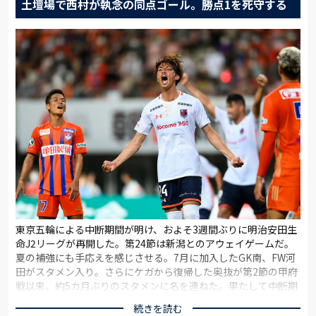
土壇場で西村が執念の同点ゴール。勝点1を死守する
東京五輪による中断期間が明け、およそ3週間ぶりに明治安田生
命J2リーグが再開した。第24節は新潟とのアウェイゲームだ。
夏の補強にも手応えを感じさせる。7月に加入したGK南、FW河
田がスタメン入り。さらにケガから復帰した奥抜が第2節の甲府
戦以来、約5カ月ぶりのスタメンに名を連ねた。果たして中断期
間の成長、チームの一体感を見せられるか。いよいよ巻き返し
続きを読む
の後半戦がはじまる。