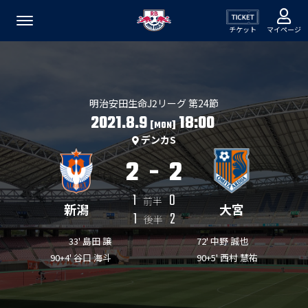
チケット
マイページ
明治安田生命J2リーグ 第24節
2021.8.9
18:00
[MON]
デンカS
2
-
2
1
0
前半
新潟
大宮
1
2
後半
33' 島田 譲
72' 中野 誠也
90+4' 谷口 海斗
90+5' 西村 慧祐