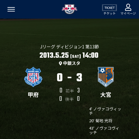
チケット
マイページ
Jリーグ ディビジョン1 第13節
2013.5.25
14:00
[SAT]
中銀スタ
0
-
3
0
3
前半
甲府
大宮
0
0
後半
4' ノヴァコヴィッ
チ
20' 菊地 光将
43' ノヴァコヴィ
ッチ