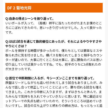
DF 2 菊地光将
Q:自身の得点シーンを振り返って。
いいボールが入って、（高橋）祥平に当たったのがたまたま僕のとこ
ろにこぼれてきたので、思いっきり打つだけでした。入って良かった
です。
Q:ほぼ1試合を通じて数的優位にあったが、それによるやりやすさや
やりにくさは？
ボールを保持する時間が多かったので、僕たちとしては簡単なミスや
取られ方に気を付けました。横パスを取られてしまうと相手もカウン
ターが速いので、大事に行くところは大事に、逆に勝負のパスは思い
切り出していけば良かったですね。でも、前半のうちに3点取れたの
が大きかったです。
Q:首位で中断期間に入るが、今シーズンここまでを振り返って。
序盤はリードしながらも追い付かれてしまう試合もありましたが、み
んなで話し合って修正していくことによって、勝ち切れる試合も増え
てきました。これから中断に入りますが、まずはきちんと休んで、ま
たみんなで気持ちを入れてやっていきたいと思います。特に最近はセ
ットプレーでの失点も続いていたので、そういうところは詰めていき
たいですし、試合の立ち上がりと終わりの締め方は、もっともっと追