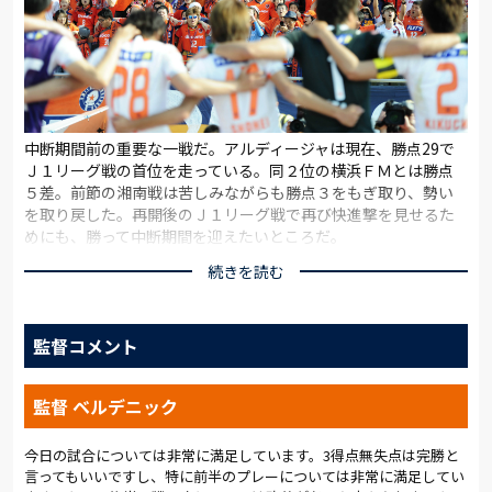
中断期間前の重要な一戦だ。アルディージャは現在、勝点29で
Ｊ１リーグ戦の首位を走っている。同２位の横浜ＦＭとは勝点
５差。前節の湘南戦は苦しみながらも勝点３をもぎ取り、勢い
を取り戻した。再開後のＪ１リーグ戦で再び快進撃を見せるた
めにも、勝って中断期間を迎えたいところだ。
続きを読む
甲府とは今シーズン、ヤマザキナビスコカップの第４節で対戦し
ている。しかし、アルディージャはホームで１－３の敗戦。戦い
方は悪くなかったが、前半の２失点が重くのしかかった。途中
監督コメント
出場のズラタンが一矢報いたものの、ＰＫで３点目を許し悔し
い敗戦となった。今日の一戦は、リベンジマッチでもある。山
梨中銀スタジアムには大勢のアルディージャサポーターが駆け付
監督 ベルデニック
け、アウェイ側のスタンドをオレンジに染めた。14時４分。熱
戦の火ぶたが切って落とされた。
今日の試合については非常に満足しています。3得点無失点は完勝と
言ってもいいですし、特に前半のプレーについては非常に満足してい
あっという間の出来事だった。甲府のキックオフからわずか数