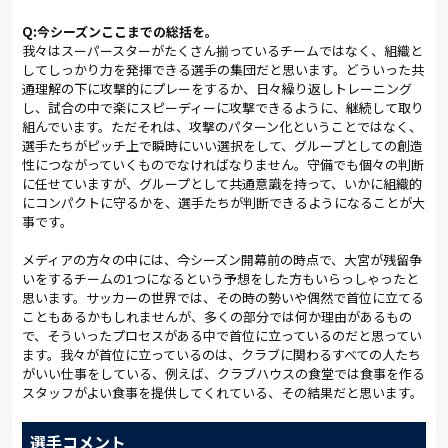
ヴィッチだった。背後から来た浮き球のパスをダイレクトで右
Q:今シーズンここまでの総括を。
足一閃。鮮やかなミドルシュートが決まり、アルディージャが３
我々はスーパースターがたくさん揃っているチームではなく、組織と
点をリードして前半を折り返した。
してしっかり力を発揮できる選手の集団だと思います。どういった共
通理解の下に攻撃的にプレーをするか、日々繰り返しトレーニング
後半に入ると運動量が上がった甲府に押し込まれる時間が続
し、試合の中で楽にスピーディーに攻撃できるように、継続して取り
く。途中出場の河本にドリブルで揺さぶられ、セットプレーか
組んでいます。ただそれは、攻撃のパターン化ということではなく、
らピンチを招いた。カウンターで反撃を試みるが、ズラタンの
選手たちがピッチ上で瞬時にいい選択をして、グループとしての創造
決定的なシュートは相手ＧＫの好セーブに阻まれる。リズムを
性につながっていくものでなければなりません。守備でも個々の判断
取り戻したいアルディージャは、途中出場の富山がノヴァコヴィ
に任せていますが、グループとして共通意識を持って、いかに組織的
ッチとツートップを形成。さらに右ＭＦに渡部が入り、ポジシ
にコンパクトに守るかを、選手たちが判断できるようになることが大
ョンを左に代えた渡邉が果敢にボールを動かした。
事です。
太陽が選手のスタミナを容赦なく奪う。猛烈な暑さの中、厚み
メディアの方々の中には、今シーズン開幕前の時点で、大宮が残留争
のある甲府の攻撃をしのいだ。終了間際には中盤でボールを奪
いをするチームの1つになるという予想をした方もいらっしゃったと
思います。サッカーの世界では、その時の勢いや偶然で首位に立てる
った金澤のサイドチェンジからノヴァコヴィッチがシュート。
こともあるかもしれませんが、多くの部分では何か理由があるもの
追加点こそ奪えなかったが、最後まで耐えたアルディージャが完
で、そういったプロセスがある中で首位に立っているのだと思ってい
封勝ちを決めた。
ます。我々が首位に立っているのは、クラブに関わるすべての人たち
がいい仕事をしている、例えば、クラブハウスの食堂では食事を作る
中断期間前の一戦で貴重な勝点３を手に入れた。首位で折り返
スタッフがよい食事を提供してくれている、その結果だと思います。
し、「１試合１試合を大事に戦ってきた結果」と金澤。渡邉も
「土台がしっかりしているから肉付けができる。さらに進化さ
せたい」と手ごたえを口にしている。Ｊ１リーグ戦は、ここか
選手コメント