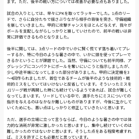
ます。ただ、後半の戦い方については改善が必要な点もありました。
十秒。高い位置でボールを奪ったアルディージャがショートカウ
ンターを仕掛ける。ノヴァコヴィッチのスルーパスにズラタン
試合の入りとしては、早々にPKを取ってラッキーでした。1点のリー
が抜け出すと、ペナルティエリア内で倒されてＰＫを獲得。これ
ドで、さらに自分たちで揺さぶりながら相手の背後を突き、守備組織
をノヴァコヴィッチが落ち着いて決めて、アルディージャが幸先
を崩していきました。甲府に攻撃チャンスをほとんど与えず、我々が
よく先制した。
ボールを支配しながらしっかりと崩していけたので、前半の戦いは非
常に評価できるものとなりました。
このプレーで相手のＤＦは退場。数的優位に立ったアルディージ
ャは、その後も落ち着いて試合を進めた。追加点はセットプレ
後半に関しては、3点リードの中でいかに賢く慌てず落ち着いてプレ
ーから生まれた。20分のＦＫ。ゴール前で高橋が競ったこぼれ
ーするか、特に今日のような暑さの中で、いかに頭を使ってプレーで
球に反応した菊地が左足を振り抜き、ゴールネットを揺らし
きるかということが課題でした。当然、守備についても前半同様、ア
た。
グレッシブにコンパクトにボールを奪いにいこうと指示しましたが、
少し中途半端になってしまった部分がありました。甲府に決定機を3
２点をリードしてもアルディージャの攻勢は止まらない。32分
～4回作られましたが、首位であるチームが後半のような技術的・戦
にはカウンターからチョ ヨンチョルがドリブルで中に切り込み
術的ミスをしていてはいけないと反省しています。そういったミスを
シュート。１分後には渡邉が豪快なミドルシュートを放ってい
J1リーグ戦が再開した時にも続けているようであれば、試合が難しく
る。いずれも相手ＧＫに防がれたが、追加点を予感させるシー
なってしまいます。リードしている中で、選手たちにミスについての
ンだった。
指示を与えるのはなかなか難しいものがありますが、今後に生かして
いくためにも、悪い点はしっかりと修正していきたいと思います。
守備でもアルディージャの集中力は途切れることがなかった。菊
ただ、選手の立場に立って言うならば、今日のような暑さの中では体
地、高橋のセンターバックを軸に最終ラインを高く保ち、コン
力的な消耗が非常に激しかったと思いますし、集中し続けていくのは
パクトな守備を形成。スピードを生かした甲府のカウンター
難しかったのではないかと思います。そうした点をある程度考慮すれ
も、ＧＫ北野が体を張って食い止めた。そして43分には、試合
ば、ミスを許すことも必要だと思っています。
の流れを大きく引き寄せる３点目を奪う。決めたのはノヴァコ