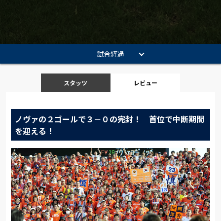
試合経過
スタッツ
レビュー
ノヴァの２ゴールで３－０の完封！ 首位で中断期間
を迎える！