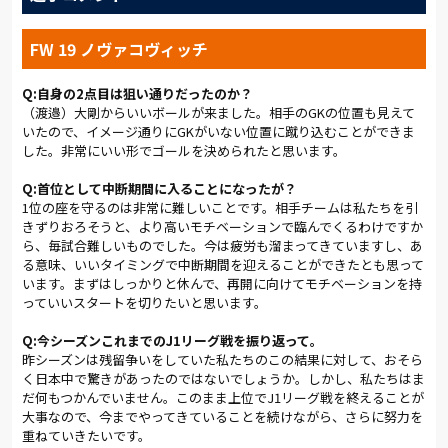
ら１カ月以上の中断期間に入る。再開は７月６日のホーム鳥栖
戦。「今やっていることを継続しながら一つ一つの精度を高
FW 19 ノヴァコヴィッチ
め、さらにいい形にしていきたい」と青木が語るように、アル
ディージャが真価を発揮するのはこれからだ。
Q:自身の2点目は狙い通りだったのか？
(総評: 岩本 勝暁 ／写真:早草 紀子)
（渡邉）大剛からいいボールが来ました。相手のGKの位置も見えて
いたので、イメージ通りにGKがいない位置に蹴り込むことができま
した。非常にいい形でゴールを決められたと思います。
Q:首位として中断期間に入ることになったが？
1位の座を守るのは非常に難しいことです。相手チームは私たちを引
きずりおろそうと、より高いモチベーションで臨んでくるわけですか
ら、毎試合難しいものでした。今は疲労も溜まってきていますし、あ
る意味、いいタイミングで中断期間を迎えることができたとも思って
います。まずはしっかりと休んで、再開に向けてモチベーションを持
っていいスタートを切りたいと思います。
Q:今シーズンこれまでのJ1リーグ戦を振り返って。
昨シーズンは残留争いをしていた私たちのこの結果に対して、おそら
く日本中で驚きがあったのではないでしょうか。しかし、私たちはま
だ何もつかんでいません。このまま上位でJ1リーグ戦を終えることが
大事なので、今までやってきていることを続けながら、さらに努力を
重ねていきたいです。