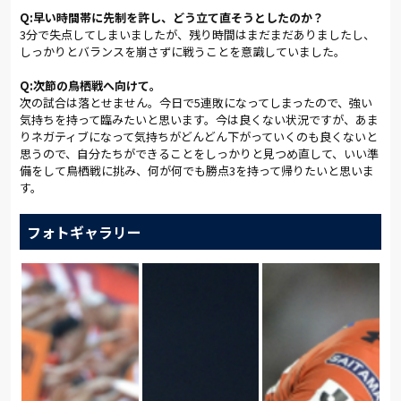
Q:早い時間帯に先制を許し、どう立て直そうとしたのか？
(総評:戸塚啓／写真:早草紀子)
3分で失点してしまいましたが、残り時間はまだまだありましたし、
しっかりとバランスを崩さずに戦うことを意識していました。
Q:次節の鳥栖戦へ向けて。
次の試合は落とせません。今日で5連敗になってしまったので、強い
気持ちを持って臨みたいと思います。今は良くない状況ですが、あま
りネガティブになって気持ちがどんどん下がっていくのも良くないと
思うので、自分たちができることをしっかりと見つめ直して、いい準
備をして鳥栖戦に挑み、何が何でも勝点3を持って帰りたいと思いま
す。
フォトギャラリー