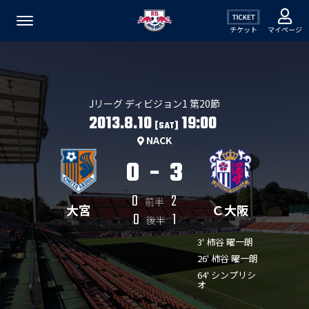
チケット
マイページ
Jリーグ ディビジョン1 第20節
2013.8.10
19:00
[SAT]
NACK
0
-
3
0
2
前半
大宮
Ｃ大阪
0
1
後半
3' 柿谷 曜一朗
26' 柿谷 曜一朗
64' シンプリシ
オ