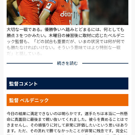
大切な一戦である。優勝争いへ踏みとどまるには、何としても
勝点３をつかみたい。木曜日の練習後に取材に応じたベルデニ
ック監督も、「どの試合も重要だが、いまの状況では何が何で
も勝たなければいけない。そういう意味ではより特別な一戦
だ」と話している。
続きを読む
勝負のポイントのひとつに、先制点があげられる。今シーズンの
アルディージャは、リーグ戦で先制した試合は９勝３分と無敗を
誇る。一方のＣ大阪も、７勝４分と負けがない。
監督コメント
ケガ人続出の苦しい時期は乗り越えた。前節で途中出場した左
サイドバック下平が、14節以来の先発に名を連ねた。15節を最
監督 ベルデニック
後に戦列を離れていたノヴァコヴィッチも、ベンチから出場を
うかがう。また、出場停止を消化した金澤と青木が、３試合ぶ
りにダブルボランチを組む。チームの陣容が整ってきただけ
今日の結果に満足できないのは明らかです。選手たちは本当に一所懸
命に真面目に最後まで戦い抜いてくれました。彼らを責めることはで
に、「相手より自分たちのプレーをしっかりやることが大事」
きませんし、その頑張りに対して非常に評価したいという思いはあり
というベルデニック監督のコメントも頷けるだろう。
ます。ただ、その流れで勝てなかったことが非常に残念です。完全に