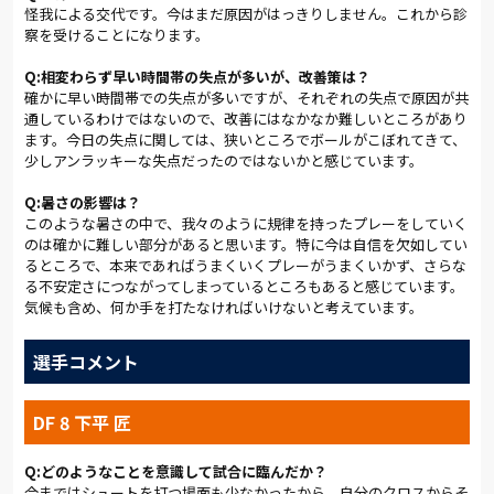
26分に２点目を失った直後の29分、アルディージャは決定的な
怪我による交代です。今はまだ原因がはっきりしません。これから診
チャンスを迎える。下平のクロスから、チョ ヨンチョルがフ
察を受けることになります。
リーでヘッドを放つ。ゴール右スミを狙った一撃は、ほんのわず
かにワクを逸れた。
Q:相変わらず早い時間帯の失点が多いが、改善策は？
確かに早い時間帯での失点が多いですが、それぞれの失点で原因が共
後半を前にしたロッカールームで、ベルデニック監督は「相手
通しているわけではないので、改善にはなかなか難しいところがあり
のカウンターに対するリスクマネジメント」を徹底する。１本
ます。今日の失点に関しては、狭いところでボールがこぼれてきて、
のタテパスからゴールを割られた２点目は、Ｃ大阪がこの試合
少しアンラッキーな失点だったのではないかと感じています。
の狙いとしているものだ。マイボールの局面で相手の速攻を意
識しつつ、反撃をしていくのが後半のアルディージャに求められ
Q:暑さの影響は？
ていた。
このような暑さの中で、我々のように規律を持ったプレーをしていく
のは確かに難しい部分があると思います。特に今は自信を欠如してい
47分、ＮＡＣＫ5スタジアム大宮に歓声とため息が交錯する。金
るところで、本来であればうまくいくプレーがうまくいかず、さらな
る不安定さにつながってしまっているところもあると感じています。
澤の負傷退場で42分から出場した上田が、チョ ヨンチョルの
気候も含め、何か手を打たなければいけないと考えています。
フリーランニングをおとりにして左足のコントロールショット
を放つ。ゴール右上を狙った一撃が、際どくワクをそれてい
く。
選手コメント
56分には下平が好機を作り出す。ズラタンにボールをあずけて
ペナルティエリア内へ走り込み、至近距離から左足を振り抜
DF 8 下平 匠
く。相手選手のハンドのようにも見えたが、ＰＫにはつながら
ない。
Q:どのようなことを意識して試合に臨んだか？
今まではシュートを打つ場面も少なかったから、自分のクロスからそ