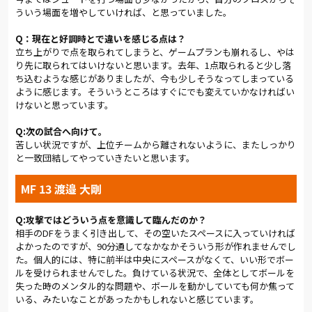
試合の流れはアルディージャが掌握している。ゴールの予感は漂
ういう場面を増やしていければ、と思っていました。
っている。だが、この試合三つ目の得点を決めたのはＣ大阪だ
った。64分、スコアは０対３となる。
Q：現在と好調時とで違いを感じる点は？
立ち上がりで点を取られてしまうと、ゲームプランも崩れるし、やは
残り時間が20分を切ったところで、ベルデニック監督はノヴァ
り先に取られてはいけないと思います。去年、1点取られると少し落
コヴィッチを投入する。鈴木に代わって出場していた富山が中
ち込むような感じがありましたが、今も少しそうなってしまっている
ように感じます。そういうところはすぐにでも変えていかなければい
盤の左サイドへ下がり、ズラタンとノヴァコヴィッチの２トッ
けないと思っています。
プになる。
Q:次の試合へ向けて。
しかし、点差と暑さを考慮して無理をしないＣ大阪は、自陣に
苦しい状況ですが、上位チームから離されないように、またしっかり
守備ブロックをしいてスペースを消してくる。終盤は菊地と高橋
と一致団結してやっていきたいと思います。
も前線に飛び出し、空中戦にも活路を求めたが、相手ゴールを
こじ開けることはできなかった。
MF 13 渡邉 大剛
「１点目の失点が早い時間だったし、２点目は1本でやられた。
向こうのほうが切り替えが早かった」と、青木は振り返った。
Q:攻撃ではどういう点を意識して臨んだのか？
「流れが悪いと感じました。勝負弱さですね」と、高橋は短い
相手のDFをうまく引き出して、その空いたスペースに入っていければ
言葉に悔しさをこめた。
よかったのですが、90分通してなかなかそういう形が作れませんでし
た。個人的には、特に前半は中央にスペースがなくて、いい形でボー
ルを受けられませんでした。負けている状況で、全体としてボールを
Ｊ１リーグのシーズンは長い。どんなチームでも、バイオリズ
失った時のメンタル的な問題や、ボールを動かしていても何か焦って
ムが低下することはある。難しい時期を経ずにシーズンを終え
いる、みたいなことがあったかもしれないと感じています。
るのは、ほとんど不可能と言っていい。