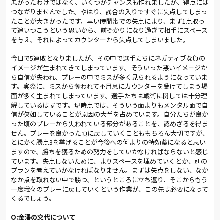
悪かったわけではなく、いくつかチャンスも作れましたが、得点には
Ｃ大阪を迎えた一戦は、チケットが完売した。今季すでに4度目
つながりませんでした。やはり、試合の入りですぐに失点してしまっ
だが、4連敗中というチーム事情もある。ファン・サポーターの
たことが大きかったです。早い時間帯での失点により、まず1点取っ
思いは、いままで以上に強いだろう。『大宮共闘』のスローガン
て追いつこうという思いから、前掛かりになり過ぎて相手にスペース
のもとに、一丸となって勝利をつかみたい。
を与え、それによってカウンターから失点してしまいました。
キックオフ直後のざわめきは、いきなり沈黙に変わった。ゴー
今日で5連敗となりましたが、その中で選手たちにネガティブな負の
ル前の混戦から相手ＦＷにボールがこぼれる不運に見舞われ、
イメージが生まれてきてしまっています。そういった悪いイメージか
開始３分にしてビハインドを背負ってしまうのである。
ら自信が失われ、プレーの中でミスが多く見られるようになっていま
す。実際に、ミスから奪われて不用意にカウンターを受けてしまう場
それでも、アルディージャは序盤からゲームをコントロールす
面が多く生まれてしまっています。選手たちは戦術に関しては十分理
る。「連敗を引きずることなく高いモチベーションで入った
解しているはずです。現時点では、そういう面よりもメンタル面で自
し、後ろから見ていてもそれは感じた」とＧＫ北野は言う。青木
信が欠如していることが原因の大半を占めています。自分たちが良か
のタテパスが攻撃のスイッチとなり、鈴木とズラタンがバイタル
った頃のプレーから失われている部分があることを、認めざるを得ま
エリアでボールを引き出す。ボール保持者を的確な距離感でサ
せん。プレーを良かった頃に戻していくことももちろん大切ですが、
ポートすることで、このところ影を潜めていた攻撃の連動性が
とにかく勝点3を挙げることが今後への何よりの特効薬になると思い
発揮されていく。
ますので、勝ちを獲るための努力をしていかなければならないと感じ
ています。失点しないために、よりスペースを埋めていくとか、別の
プランを考えていかなければなりません。まずは失点をしない、なか
25分には鈴木が得意の左足を振り抜き、相手ＧＫを脅かす。
なか点を取れない中で勝つ、というところに立ち返り、そこからもう
「守備で相手の中盤を抑えつつ、攻撃では裏を狙え」とベルデ
一度我々のプレーに戻していくという作業が、この先は必要になって
ニック監督から指示された鈴木は、最終ラインとダブルボラン
くるでしょう。
チの間でボールを受け、相手守備陣のストレスを与えていた。
Q:金澤の交代について