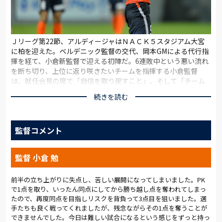
Ｊリーグ第22節、アルディージャはＮＡＣＫ５スタジアム大宮
に柏を迎えた。ベルデニック監督の交代、岡本GMによる代行指
揮を経て、小倉新監督で迎える初陣だ。6連敗中という悪い流れ
を断ち切り、上位に返り咲きたいチームを指揮する小倉監督
は、就任会見の席で「自信を取り戻すこと」、そして「チーム
が一つになること」を強調した。
続きを読む
第15節の名古屋戦以来となる勝利を見届けるべく、スタジアム
には1万1千人を越す観衆が集まった。アルディージャは今日を
監督コメント
境に再び輝きを放てる。そう信じていたはずだ。試合前、メン
バー発表に続いて小倉監督の名前が読み上げられたときには、
温かい拍手が沸き起こった。ベンチに控える新加入の和田とニ
監督 小倉 勉
ールにも期待したい。日本勢として唯一ACLに勝ち残り、3日前
にホームで準々決勝第1戦を戦った柏との一戦は、不安と期待が
交錯するなか19時過ぎにキックオフのホイッスルを聞いた。
前半の立ち上がりに失点し、苦しい展開になってしまいました。PK
で1点を取り、いったん同点にしてから勝ち越し点を奪われてしまっ
たので、再度同点を目指しリスクを背負って3点目を狙いました。選
試合はいきなりビハインドの展開となる。4分、サイドチェンジ
手たちも良く戦ってくれましたが、残念ながらその1点を奪うことが
のパスを奪われると、ジョルジ・ワグネルのパスを受けた田中に
できませんでした。今日は難しい試合になるという感じをずっと持っ
左足でゴール隅を打ち抜かれた。その後もパスを回すことがで