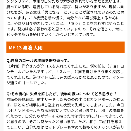
メンタリティ、本来の自分たちの力が試されているのだと思います。
嫌われた。
勝っている時、連勝している時は喜び、勢いがありますが、現状は自
分たちが、ある意味「男になる」ということが試されているのだと思
アルディージャは最後までゴールを奪いにいったが、結果を残す
っています。この状況を断ち切り、自分たちが再び浮上するために
ことはできなかった。勝点獲得まであと一歩に迫りながら、連
は、やはり日々努力していくこと、「闘う」ことを忘れずにやること
敗は「7」に伸びた。しかし、泥沼という言葉は使いたくない。
です。努力は必ず報われると思っていますので、それを信じて、常に
ピッチで努力を続けていくしかないと考えています。
まだまだ改善する時間はあるし、選手たちからは前向きな言葉
も聞かれた。渡邉は「チームとしての一体感を少しずつ取り戻
せている」と気丈に語り、「全員がもう少し落ち着いて、しっか
MF 13 渡邉 大剛
りパスをつないでいけば問題ない」と語ったのは下平だ。新加
入の二ールも「最後はいいリズムで戦うことができた」と分析
Q:自身のゴールの場面を振り返って。
している。次節、アウェイの川崎F戦は4日後に迫っている。小
（片岡）洋介さんがクロスを入れてくれました。僕の前に（チョ）ヨ
倉監督の下、メンバー全員が一つになり、失いつつある自信を
ンチョルがいたんですけど、「スルー」と声を掛けたらうまく反応し
取り戻す戦いが見られると信じたい。
てくれました。逆サイドに流し込めば入るかなと思ったので、イメー
ジ通りのゴールでした。
(総評:粕川哲男／写真:早草紀子)
Q:その後柏に失点を許したが、後半の戦いについてどう思うか？
前節の鳥栖戦は、前半リードしたものの後半はセカンドボールが拾え
ず、ほとんど相手に押し込まれた状況で失点してしまいました。今日
はセカンドボールもある程度拾えていたと思いますし、相手の攻撃を
抑えつつ、自分たちがボールを持った時は慌てずにプレーできていた
と思うので、そこは良かったと思います。ただ、相手に3点目を与え
てしまい、自分たちはセットプレーも含めて数多くのチャンスがあり