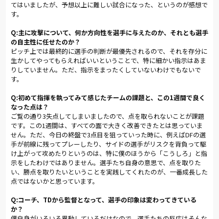
てはいましたが、予想以上に難しい試合になった、というのが感想で
きず、柏の鋭いカウンターを受ける。ジョルジ・ワグネルの強
す。
烈な一撃を北野が懸命にパンチングで弾くなど、一瞬も気の抜
けない時間帯が続いた。
Q:主に攻撃について、何か方向性を選手に与えたのか、それとも選手
の自主性に任せたのか？
22分、相手の連携ミスを逃さずズラタンが立て続けにチャンス
ピッチ上では最終的に選手の判断が最優先されるので、それを存分に
をつかむが、シュートは枠を捉えることができなかった。する
生かしてやってもらえればいいということで、特に細かい指示はあま
と5分後、柏のサイドチェンジについていけず失点を重ねてしま
りしていません。ただ、指示をまったくしていないわけでもないで
う。狩野のセンタリングのこぼれ球をジョルジ・ワグネルに狙
す。
われ、最後は再び田中に押し込まれてしまった。2点を失ったス
タジアムに重苦しい空気が流れる。
Q:初めて指揮を執ってみて感じたチームの課題と、この1週間で良く
なった点は？
しかし、前半終了間際の45分、アルディージャの希望となる逆
ご覧の通り3失点してしまいましたので、点を取られないことが課題
襲の1点が生まれた。縦への素早い展開に走り込んだノヴァコヴ
です。この1週間は、すべての面で大きく改善できたとは思っていま
ィッチに対して、柏のDFがたまらずファウル。西村主審はペナ
せん。ただ、今日の終盤で3点目を狙っていった時に、例えばDFの選
ルティスポットを指差した。このPKをズラタンが冷静に決めて1
手が前線に残ってプレーしたり、サイドの選手がリスクを背負って駆
け上がって攻めたりというのは、特に僕のほうから「こうしろ」と指
点差。絶対に追いつけるという期待を抱いてのハーフタイムと
示をしたわけではありません。選手たち自身の意思で、点を取りた
なった。
い、勝点を取りたいということを実践してくれたのが、一番成長した
点ではないかと思っています。
後半開始早々の50分、膨らみかけた期待が現実となり、スタジ
アムが歓喜に包まれた。右サイドバックを務めた片岡が積極的
Q:コーチ、TDから監督となって、選手の印象は変わってきている
にポジションを上げ、巧みなフェイントから中央へラストパ
か？
ス。ゴール前でチョ ヨンチョルがスルーして、渡邉がサイドネ
僕自身がいろいろ異動しているだけなので、選手たちの反応はそんな