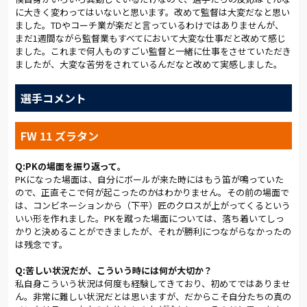
ットを揺らした。「洋介さんがいいボールをくれて、ヨンチョ
に大きく変わってはいないと思います。改めて監督は大変だなと思い
ルがスルーという声を聞いてくれた。あとは逆サイドに流し込
ました。TDやコーチ業が楽だと言っているわけではありませんが、
めば入ると思った。イメージどおりのゴール」（渡邉）だ。
まだ1週間ながら監督業もすべてにおいて大変な仕事だと改めて感じ
ました。これまで何人ものすごい監督と一緒に仕事をさせていただき
2点のビハインドを追いついたアルディージャは、その後も積極
ましたが、大変な苦労をされているんだなと改めて実感しました。
的に前へ出た。「同点に追いついてからも守るのではなく、勝
ちを目指した。粘り強く戦い、決定的なチャンスを作ることも
選手コメント
できた」と振り返ったのはズラタンだ。ところが柏も引き下が
らない。65分、田中の強烈なシュートは北野が弾いたが、こぼ
れ球を澤に押し込まれた。
FW 11 ズラタン
それでもアルディージャは諦めない。ホームでの勝点を目指し、
Q:PKの場面を振り返って。
前へ前へと突き進んだ。75分にはカウンターを仕掛け、左サイ
PKになった場面は、自分にボールが来た時にはもう笛が鳴っていた
ドを駆け上がったズラタンのボールに青木が詰める。わずかに
ので、正直そこで何が起こったのかはわかりません。その前の場面で
合わなかったものの、3点目への期待が高まる場面だった。ベン
は、コンビネーションから（下平）匠のクロスが上がってくるという
チも「リスクを負って」積極的な交代策を見せる。金澤に代えて
いい形を作れました。PKを蹴った場面については、落ち着いてしっ
ニールを投入。最終ラインを片岡、菊地、ニール、下平の4人と
かりと決めることができましたが、それが勝利につながらなかったの
し、高橋をボランチに上げて青木と並べた。同時に前線に長谷
は残念です。
川を起用し、パワープレーで圧力を高める。80分過ぎには相手
GKを襲うノヴァコヴィッチの惜しいFKがあり、ゴールライン上
Q:苦しい状況だが、こういう時には何が大切か？
でクリアされた片岡の左足シュートもあった。しかし、ゴール
私自身こういう状況は何度も経験してきており、初めてではありませ
には届かない。4分のアディショナルタイム、セットプレーでポ
ん。非常に難しい状況だとは思いますが、だからこそ自分たちの真の
ジションを上げたニールのヘディングシュートはクロスバーに