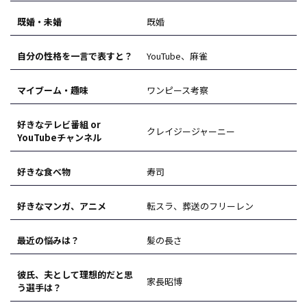
既婚・未婚
既婚
自分の性格を一言で表すと？
YouTube、麻雀
マイブーム・趣味
ワンピース考察
好きなテレビ番組 or
クレイジージャーニー
YouTubeチャンネル
好きな食べ物
寿司
好きなマンガ、アニメ
転スラ、葬送のフリーレン
最近の悩みは？
髪の長さ
彼氏、夫として理想的だと思
家長昭博
う選手は？