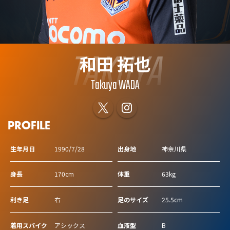
TAKUYA
和田 拓也
Takuya WADA
PROFILE
生年月日
1990/7/28
出身地
神奈川県
身長
170cm
体重
63kg
利き足
右
足のサイズ
25.5cm
着用スパイク
アシックス
血液型
B