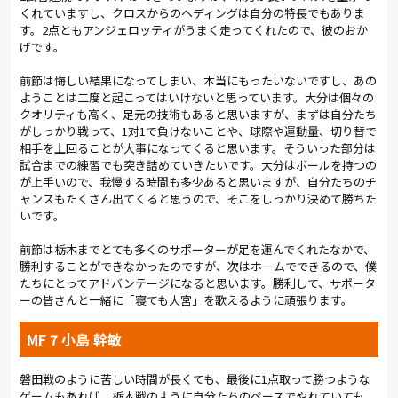
くれていますし、クロスからのヘディングは自分の特長でもありま
す。2点ともアンジェロッティがうまく走ってくれたので、彼のおか
げです。
前節は悔しい結果になってしまい、本当にもったいないですし、あの
ようことは二度と起こってはいけないと思っています。大分は個々の
クオリティも高く、足元の技術もあると思いますが、まずは自分たち
がしっかり戦って、1対1で負けないことや、球際や運動量、切り替で
相手を上回ることが大事になってくると思います。そういった部分は
試合までの練習でも突き詰めていきたいです。大分はボールを持つの
が上手いので、我慢する時間も多少あると思いますが、自分たちのチ
ャンスもたくさん出てくると思うので、そこをしっかり決めて勝ちた
いです。
前節は栃木までとても多くのサポーターが足を運んでくれたなかで、
勝利することができなかったのですが、次はホームでできるので、僕
たちにとってアドバンテージになると思います。勝利して、サポータ
ーの皆さんと一緒に「寝ても大宮」を歌えるように頑張ります。
MF 7 小島 幹敏
磐田戦のように苦しい時間が長くても、最後に1点取って勝つような
ゲームもあれば、栃木戦のように自分たちのペースでやれていても、