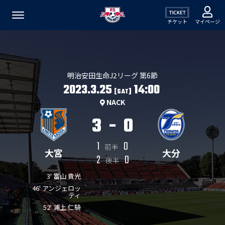
チケット
マイページ
明治安田生命J2リーグ 第6節
2023.3.25
14:00
[SAT]
NACK
3
-
0
1
0
前半
大宮
大分
2
0
後半
3' 富山 貴光
46' アンジェロッ
ティ
52' 浦上 仁騎