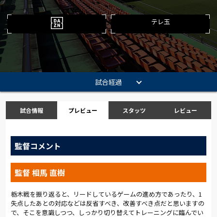
テレ玉
試合経過
試合情報
プレビュー
スタッツ
レビュー
監督コメント
監督 相馬 直樹
栃木戦を振り返ると、リードしているゲームの進め方であったり、1
失点したあとの対応などは反省すべき、改善すべき点だと思いますの
で、そこを意識しつつ、しっかり切り替えてトレーニングに臨んでい