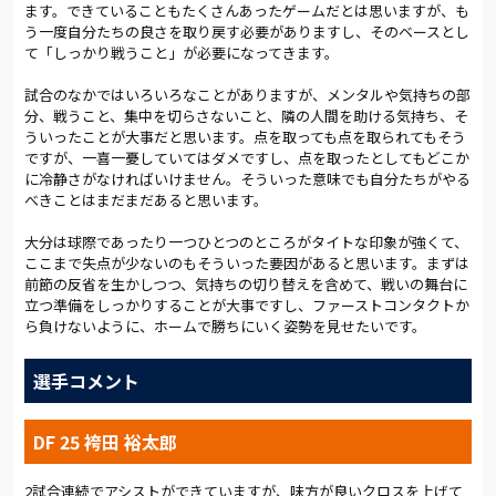
ます。できていることもたくさんあったゲームだとは思いますが、も
う一度自分たちの良さを取り戻す必要がありますし、そのベースとし
て「しっかり戦うこと」が必要になってきます。
試合のなかではいろいろなことがありますが、メンタルや気持ちの部
分、戦うこと、集中を切らさないこと、隣の人間を助ける気持ち、そ
ういったことが大事だと思います。点を取っても点を取られてもそう
ですが、一喜一憂していてはダメですし、点を取ったとしてもどこか
に冷静さがなければいけません。そういった意味でも自分たちがやる
べきことはまだまだあると思います。
大分は球際であったり一つひとつのところがタイトな印象が強くて、
ここまで失点が少ないのもそういった要因があると思います。まずは
前節の反省を生かしつつ、気持ちの切り替えを含めて、戦いの舞台に
立つ準備をしっかりすることが大事ですし、ファーストコンタクトか
ら負けないように、ホームで勝ちにいく姿勢を見せたいです。
選手コメント
DF 25 袴田 裕太郎
2試合連続でアシストができていますが、味方が良いクロスを上げて