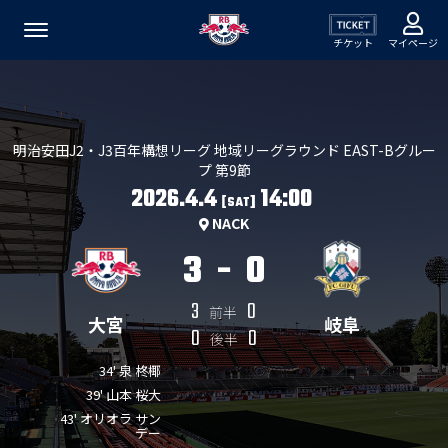
チケット
マイページ
明治安田J2・J3百年構想リーグ 地域リーグラウンド EAST-Bグルー
プ 第9節
2026.4.4
14:00
[SAT]
NACK
3
-
0
3
0
前半
大宮
岐阜
0
0
後半
34' 泉 柊椰
39' 山本 桜大
43' オリオラ サン
デー