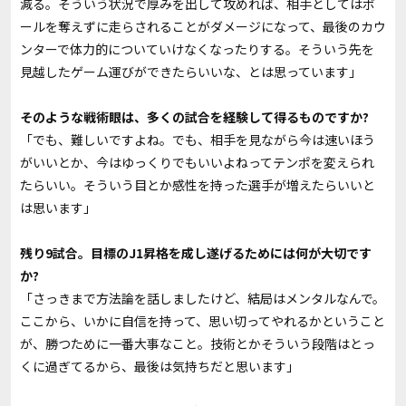
減る。そういう状況で厚みを出して攻めれば、相手としてはボ
ールを奪えずに走らされることがダメージになって、最後のカウ
ンターで体力的についていけなくなったりする。そういう先を
見越したゲーム運びができたらいいな、とは思っています」
――そのような戦術眼は、多くの試合を経験して得るものですか?
「でも、難しいですよね。でも、相手を見ながら今は速いほう
がいいとか、今はゆっくりでもいいよねってテンポを変えられ
たらいい。そういう目とか感性を持った選手が増えたらいいと
は思います」
――残り9試合。目標のJ1昇格を成し遂げるためには何が大切です
か?
「さっきまで方法論を話しましたけど、結局はメンタルなんで。
ここから、いかに自信を持って、思い切ってやれるかということ
が、勝つために一番大事なこと。技術とかそういう段階はとっ
くに過ぎてるから、最後は気持ちだと思います」