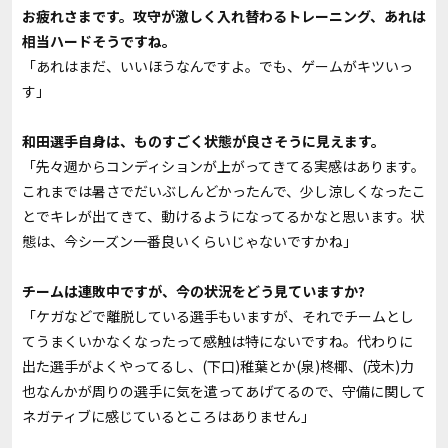
――お疲れさまです。攻守が激しく入れ替わるトレーニング、あれは
相当ハードそうですね。
「あれはまだ、いいほうなんですよ。でも、ゲームがキツいっ
す」
――和田選手自身は、ものすごく状態が良さそうに見えます。
「先々週からコンディションが上がってきてる実感はあります。
これまでは暑さでだいぶしんどかったんで、少し涼しくなったこ
とでキレが出てきて、動けるようになってるかなと思います。状
態は、今シーズン一番良いくらいじゃないですかね」
――チームは連敗中ですが、今の状況をどう見ていますか?
「ケガなどで離脱している選手もいますが、それでチームとし
てうまくいかなくなったって感触は特にないですね。代わりに
出た選手がよくやってるし、(下口)稚葉とか(泉)柊椰、(茂木)力
也なんかが周りの選手に気を遣ってあげてるので、守備に関して
ネガティブに感じているところはありません」