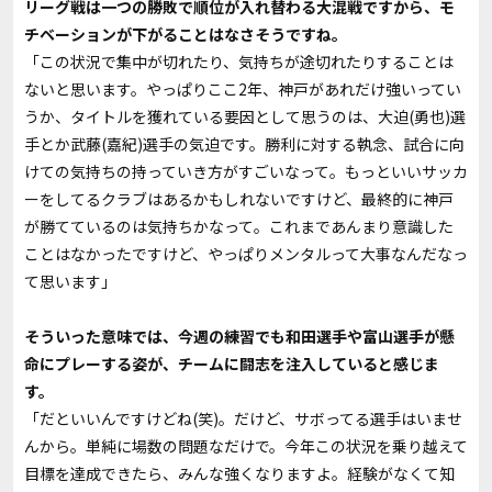
――リーグ戦は一つの勝敗で順位が入れ替わる大混戦ですから、モ
チベーションが下がることはなさそうですね。
「この状況で集中が切れたり、気持ちが途切れたりすることは
ないと思います。やっぱりここ2年、神戸があれだけ強いってい
うか、タイトルを獲れている要因として思うのは、大迫(勇也)選
手とか武藤(嘉紀)選手の気迫です。勝利に対する執念、試合に向
けての気持ちの持っていき方がすごいなって。もっといいサッカ
ーをしてるクラブはあるかもしれないですけど、最終的に神戸
が勝てているのは気持ちかなって。これまであんまり意識した
ことはなかったですけど、やっぱりメンタルって大事なんだなっ
て思います」
――そういった意味では、今週の練習でも和田選手や富山選手が懸
命にプレーする姿が、チームに闘志を注入していると感じま
す。
「だといいんですけどね(笑)。だけど、サボってる選手はいませ
んから。単純に場数の問題なだけで。今年この状況を乗り越えて
目標を達成できたら、みんな強くなりますよ。経験がなくて知