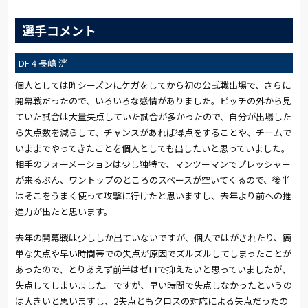
選手コメント
DF 4 長嶋 洸
個人としては昨シーズンにケガをしてから初の公式戦出場で、さらに
開幕戦だったので、いろいろな感情がありました。ピッチの外から見
ていた試合は大量失点していた試合が多かったので、自分が出場した
ら失点数を減らして、チャンスがあれば得点をすることや、チームで
いままでやってきたことを個人としても出したいと思っていました。
相手のフォーメーションは少し独特で、マンツーマンでプレッシャー
が来るぶん、ワントップのところのスペースが空いてくるので、後半
はそこをうまく使って攻撃に行けたと思いますし、去年より前への推
進力が出たと思います。
去年の開幕戦は少ししか出ていないですが、個人ではがされたり、簡
単な失点や早い時間帯での失点が原因でズルズルしてしまったことが
あったので、とりあえず前半はゼロで抑えたいと思っていましたが、
失点してしまいました。ですが、早い時間で失点しなかったというの
は大きいと思いますし、2失点ともクロスの対応による失点だったの