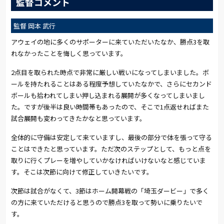
監督コメント
監督 岡本 武行
アウェイの地に多くのサポーターに来ていただいたなか、勝点3を取
れなかったことを悔しく思っています。
2点目を取られた時点で非常に厳しい戦いになってしまいました。ボ
ールを持たれることはある程度予想していたなかで、さらにセカンド
ボールも拾われてしまい押し込まれる展開が多くなってしまいまし
た。ですが後半は良い時間帯もあったので、そこで1点返せればまた
試合展開も変わってきたかなと思っています。
全体的に守備は安定して来ていますし、最後の部分で体を張って守る
ことはできたと思っています。ただ次のステップとして、もっと点を
取りに行くプレーを増やしていかなければいけないなと感じていま
す。そこは次節に向けて修正していきたいです。
次節は試合がなくて、3節はホーム開幕戦の「埼玉ダービー」で多く
の方に来ていただけると思うので勝点3を取って勢いに乗りたいで
す。