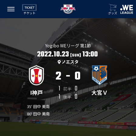
チケット
グッズ
Yogibo WEリーグ 第1節
2022.10.23
13:00
[SUN]
ノエスタ
2
-
0
1
0
前半
I神戸
大宮Ｖ
1
0
後半
35' 田中 美南
80' 田中 美南