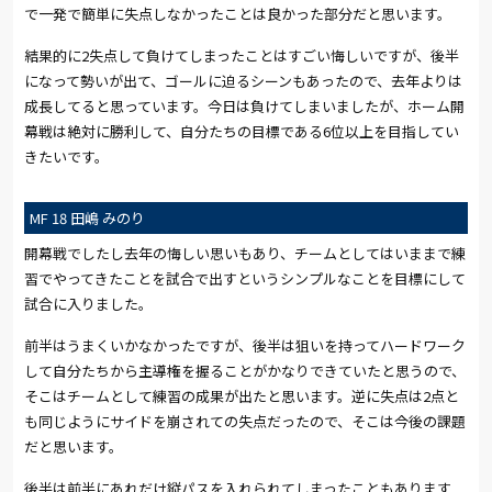
で一発で簡単に失点しなかったことは良かった部分だと思います。
結果的に2失点して負けてしまったことはすごい悔しいですが、後半
になって勢いが出て、ゴールに迫るシーンもあったので、去年よりは
成長してると思っています。今日は負けてしまいましたが、ホーム開
幕戦は絶対に勝利して、自分たちの目標である6位以上を目指してい
きたいです。
MF 18 田嶋 みのり
開幕戦でしたし去年の悔しい思いもあり、チームとしてはいままで練
習でやってきたことを試合で出すというシンプルなことを目標にして
試合に入りました。
前半はうまくいかなかったですが、後半は狙いを持ってハードワーク
して自分たちから主導権を握ることがかなりできていたと思うので、
そこはチームとして練習の成果が出たと思います。逆に失点は
2
点と
も同じようにサイドを崩されての失点だったので、そこは今後の課題
だと思います。
後半は前半にあれだけ縦パスを入れられてしまったこともあります