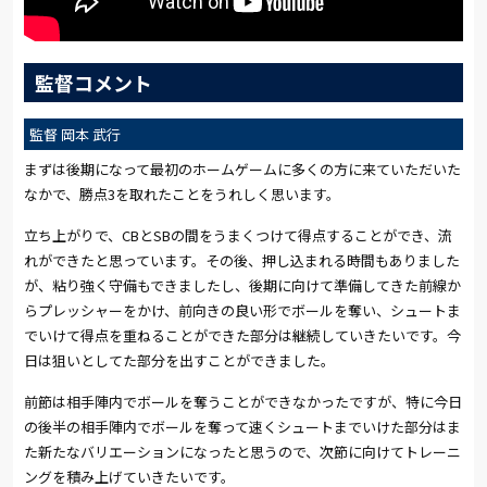
監督コメント
監督 岡本 武行
まずは後期になって最初のホームゲームに多くの方に来ていただいた
なかで、勝点3を取れたことをうれしく思います。
立ち上がりで、CBとSBの間をうまくつけて得点することができ、流
れができたと思っています。その後、押し込まれる時間もありました
が、粘り強く守備もできましたし、後期に向けて準備してきた前線か
らプレッシャーをかけ、前向きの良い形でボールを奪い、シュートま
でいけて得点を重ねることができた部分は継続していきたいです。今
日は狙いとしてた部分を出すことができました。
前節は相手陣内でボールを奪うことができなかったですが、特に今日
の後半の相手陣内でボールを奪って速くシュートまでいけた部分はま
た新たなバリエーションになったと思うので、次節に向けてトレーニ
ングを積み上げていきたいです。