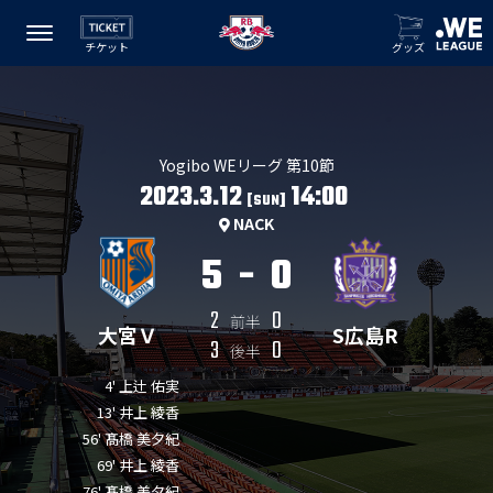
チケット
グッズ
Yogibo WEリーグ 第10節
2023.3.12
14:00
[SUN]
NACK
5
-
0
2
0
前半
大宮Ｖ
S広島R
3
0
後半
4' 上辻 佑実
13' 井上 綾香
56' 髙橋 美夕紀
69' 井上 綾香
76' 髙橋 美夕紀