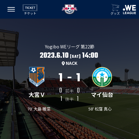
チケット
グッズ
Yogibo WEリーグ 第22節
2023.6.10
14:00
[SAT]
NACK
1
-
1
0
0
前半
大宮Ｖ
マイ仙台
1
1
後半
70' 大島 暖菜
58' 松窪 真心