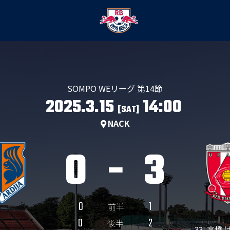
SOMPO WEリーグ 第14節
2025.3.15
14:00
[SAT]
NACK
0
-
3
0
1
前半
0
2
後半
33' 高橋 