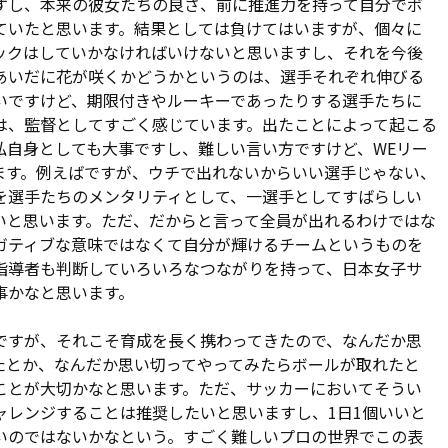
すし、本来の彼女たちの良さ、前に推進力を持って自分でボ
ていたと思います。結果としては負けてはいますが、個々に
ックはしていかなければいけないと思いますし、それを今後
あいだに花が咲くかどうかというのは、選手それぞれ伸びる
いですけど、期限付きやルーキーであったりする選手たちに
は、監督としてすごく感じています。出たことによって起こる
私自身としても大事ですし、難しい言い方ですけど、WEリー
ます。例えばですが、ウチで出れないからいい選手じゃない、
を選手たちのメンタリティとして、一選手としてすばらしい
いと思います。ただ、だからと言って全員が出れるわけではな
ガティブな意味ではなくて自分が輝けるチームというものを
指導者も判断していろいろなつながりを持って、日本女子サ
事かなと思います。
ですが、それこそ育成を長く携わってきたので、なんだか思
たとか、なんだか思い切ってやってみたらボールが取れたと
ことが大切かなと思います。ただ、サッカーにおいてそうい
ャレンジすることは推奨したいと思いますし、1日1個いいと
いのではないかなという。すごく難しいプロの世界でこの表