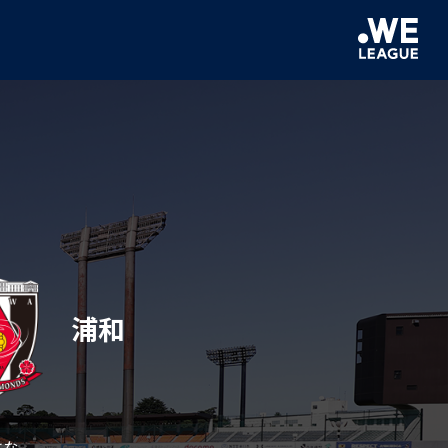
浦和
はな