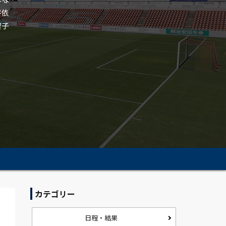
芽依
智子
カテゴリー
日程・結果