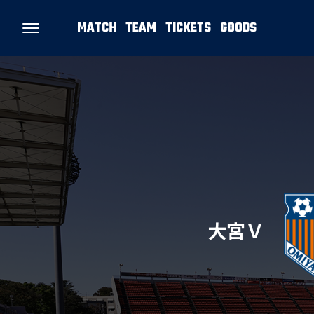
MATCH
TEAM
TICKETS
GOODS
大宮Ｖ