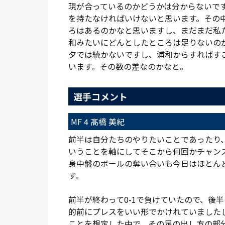
現が合っているのかどうかは分からないで
を持たなければいけないと思います。その
ろはあるのかなと思いますし、まだまだ私
和みたいにどんとしたところは足りないの
夕では続かないですし、浦和からすればす
います。その数の差なのかなと。
選手コメント
MF 4 髙橋 美紀
前半は自分たちのやりたいことであったり
いうことを軸にしてそこから何回かチャン
身中盤のボールの奪い合いも今日はほとん
す。
前半が終わって0-1で負けていたので、後
的前にプレスをいい形でかけれていました
ことを想定した中で、その足の出し方の部