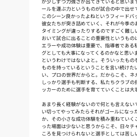
が少しずつ力強さが出てきていると思いま
ールを運ぶ力というものが試合の中で出せ
このシーン良かったよねというフィードバ
彼女たちが突き詰めていく、それが今季の
タイミングが違ったりするのですごく難し
おいて試合に出ることの重要性というもの
エラーや成功体験は重要で、指導者である
グとしても大事になってくるのかなと思い
というわけではないよと。そういったもの
ものを持っているということを言い続けた
い、プロの世界だからと。だからこそ、ネ
しっかり選手も判断する、私たちクラブの
ッカーのために選手を育てていくことは大
あまり長く経験がないので何とも言えない
い切ってやってみたらそれがゴールになっ
か、その小さな成功体験を積み重ねていく
った場面は少ないと思うからこそ、日々チ
ころを見つけられないと選手としては苦し