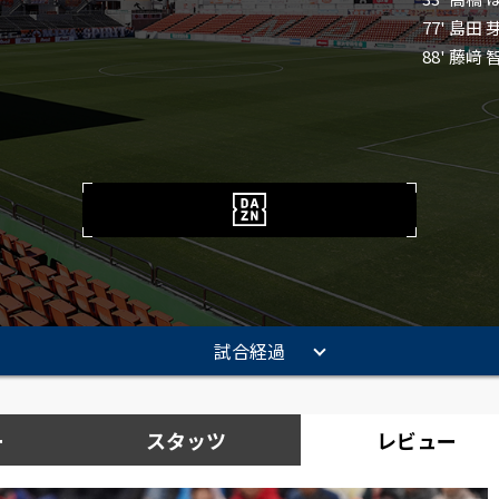
77' 島田 
88' 藤﨑 
試合経過
ー
スタッツ
レビュー