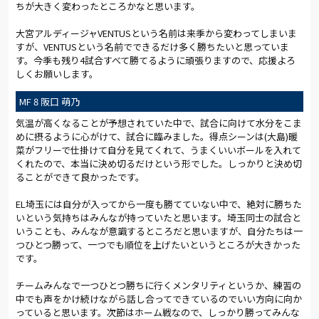
ちが大きく変わったところかなと思います。
大宮アルディージャVENTUSという名前は来季から変わってしまいま
すが、VENTUSという名前でできるだけ多く勝ちたいと思っていま
す。今季も残り4試合すべて勝てるように頑張りますので、応援よろ
しくお願いします。
MF 8 阪口 萌乃
気温が高くなることが予想されていた中で、試合に向けて水分をこま
めに摂るように心がけて、試合に臨みました。得点シーンは(大島)暖
菜がフリーで仕掛けて自分を見てくれて、うまくいいボールを入れて
くれたので、本当に決め切るだけという形でした。しっかりと決め切
ることができて良かったです。
EL埼玉には自分が入ってから一度も勝てていない中で、絶対に勝ちた
いという気持ちはみんなが持っていたと思います。埼玉同士の試合と
いうことも、みんなが意識するところだと思いますが、自分たちは一
つひとつ勝って、一つでも順位を上げたいというところが大きかった
です。
チームみんなで一つひとつ勝ちに行くメンタリティというか、練習の
中でも声をかけ続けながら話し合ってできているのでいい方向に向か
っていると思います。次節はホーム戦なので、しっかり勝ってみんな