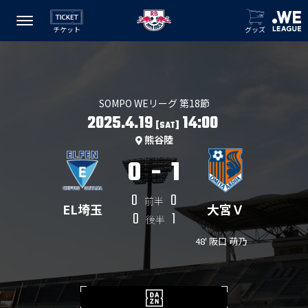
チケット
グッズ
SOMPO WEリーグ 第18節
2025.4.19
14:00
[SAT]
熊谷陸
0
-
1
0
0
前半
EL埼玉
大宮Ｖ
0
1
後半
48' 阪口 萌乃