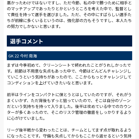
悪かったわけではないですし、ただ今節、私の中で勝つために相手と
のマッチアップであったりとかというところを考えた中で、監督とし
て責任を持って選手を選びました。ただ、その中にすばらしい選手た
ちが前線に多くいるというのは、強化部の力もそうですし、本人たち
の努力でしかないと思います。
選手コメント
GK 22 今村 南海
まずは今季初めて、クリーンシートで終われたことがうれしかったで
す。前節は不用意な失点もあった中で、今節はどんどんチャレンジし
ていこうという気持ちがあったので、ここからもっとチャレンジして
コンディションを上げていきたいなと思います。
前半はラインをコンパクトに保とうとはしていたのですが、それがう
まくいかず、ただ背後もずっと狙っていたので、そこは自分のゾーン
だという気持ちを持って入りました。後半は攻めている中でのカウン
ターが多くあったので、そこのリスク管理の徹底をしっかりするよう
に心がけていました。
リーグ後半戦から変わったことは、チームとしてまず点が取れるよう
になったことです。守備も失点してからもここから返せるという気持