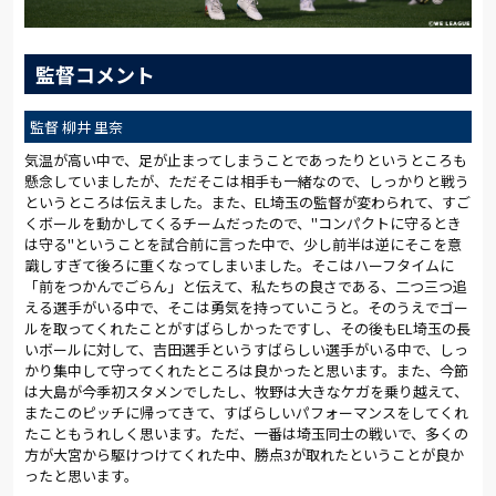
監督コメント
監督 柳井 里奈
気温が高い中で、足が止まってしまうことであったりというところも
懸念していましたが、ただそこは相手も一緒なので、しっかりと戦う
というところは伝えました。また、EL埼玉の監督が変わられて、すご
くボールを動かしてくるチームだったので、"コンパクトに守るとき
は守る"ということを試合前に言った中で、少し前半は逆にそこを意
識しすぎて後ろに重くなってしまいました。そこはハーフタイムに
「前をつかんでごらん」と伝えて、私たちの良さである、二つ三つ追
える選手がいる中で、そこは勇気を持っていこうと。そのうえでゴー
ルを取ってくれたことがすばらしかったですし、その後もEL埼玉の長
いボールに対して、吉田選手というすばらしい選手がいる中で、しっ
かり集中して守ってくれたところは良かったと思います。また、今節
は大島が今季初スタメンでしたし、牧野は大きなケガを乗り越えて、
またこのピッチに帰ってきて、すばらしいパフォーマンスをしてくれ
たこともうれしく思います。ただ、一番は埼玉同士の戦いで、多くの
方が大宮から駆けつけてくれた中、勝点3が取れたということが良か
ったと思います。