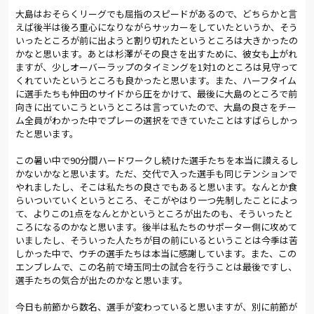
大島はおそらくリーグでも屈指のスピードがあるので、どちらかと言
えば後半は後ろ重心になりながらサッカーをしていたというか、そう
いったところが前に出ようと割り切れたというところは大きかったの
かなと思います。あとは杉澤がその良さを出すために、彼女も上がれ
ますが、少しオーバーラップのタイミングを1対1のところは見守って
くれていたというところも良かったと思います。また、ハーフタイム
に選手たちも仲田のサイドから圧をかけて、最後に大島のところで前
向きに出ていこうというところは言っていたので、大島の良さをチー
ム全員がわかった中でプレーの選択をできていたことはすばらしかっ
たと思います。
この暑い中で90分間ハードワークし続けた選手たちを本当に讃えるし
かないかなと思います。ただ、交代で入った選手も同じテンションで
やれましたし、そこは私たちの良さでもあると思います。なんとか食
らいついていくというところ、そこがやはり一つ先制したことによっ
て、よりこの1点をなんとかというところが出たのも、そういったと
ころになるのかなと思います。後半は私たちのサポーター側に攻めて
いましたし、そういった人たちが目の前にいるということは今季は苦
しかった中で、ウチの選手たちは本当に感謝しています。また、この
エンブレムで、この名前で埼玉同士の試合を行うことは最後ですし、
選手たちの気合が出たのかなと思います。
今日も前節から数名、選手が変わっていると思いますが、別に前節が