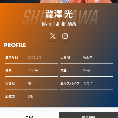
SHIBUSAWA
澁澤 光
Hikaru SHIBUSAWA
PROFILE
生年月日
2000/3/3
出身地
埼玉県
身長
168cm
体重
58kg
利き足
右
着用スパイク
ミズノ
血液型
O型
Q&A
試合記録