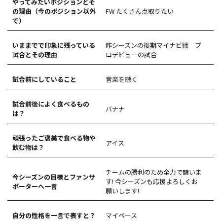
やってみたいポジションとそ
の理由（今のポジション以外
FW たくさん点取りたい
で）
いままでで印象に残っている
昨シーズンの後期マイナビ戦 プ
試合とその理由
ロデビューの試合
試合前にしていること
音楽を聴く
試合前後によく食べるもの
バナナ
は？
頑張ったご褒美で食べる物や
アイス
飲む物は？
チームの勝利のため全力で闘いま
今シーズンの目標とファンサ
す! 今シーズンも応援よろしくお
ポーターへ一言
願いします!
自分の性格を一言で表すと？
マイペース