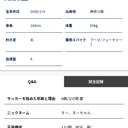
生年月日
2006/1/4
出身地
神奈川県
身長
168cm
体重
65kg
利き足
右
着用スパイク
プーマ/フューチャー
7
血液型
A
Q&A
試合記録
サッカーを始めた年齢と理由
6歳/父の影響
ニックネーム
すー、すーちゃん
兄弟構成
3人(姉、自分、弟)