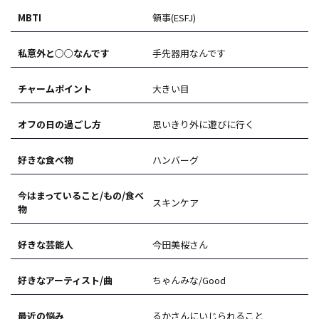
MBTI
領事(ESFJ)
私意外と○○なんです
手先器用なんです
チャームポイント
大きい目
オフの日の過ごし方
思いきり外に遊びに行く
好きな食べ物
ハンバーグ
今はまっていること/もの/食べ
スキンケア
物
好きな芸能人
今田美桜さん
好きなアーティスト/曲
ちゃんみな/Good
最近の悩み
るかさんにいじられること