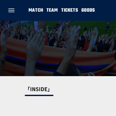
MATCH
TEAM
TICKETS
GOODS
「INSIDE」