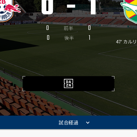
0
-
1
0
0
前半
0
1
後半
47' カ
試合経過