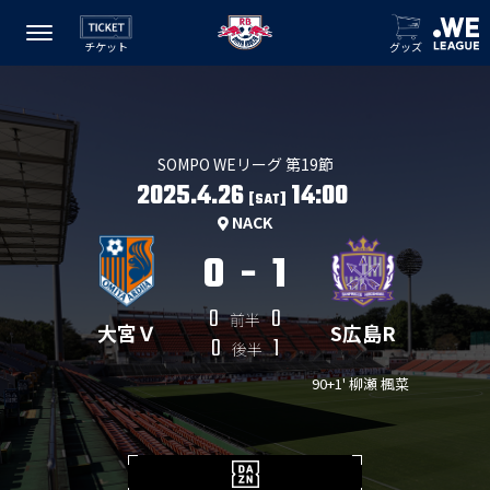
チケット
グッズ
SOMPO WEリーグ 第19節
2025.4.26
14:00
[SAT]
NACK
0
-
1
0
0
前半
大宮Ｖ
S広島R
0
1
後半
90+1' 柳瀬 楓菜