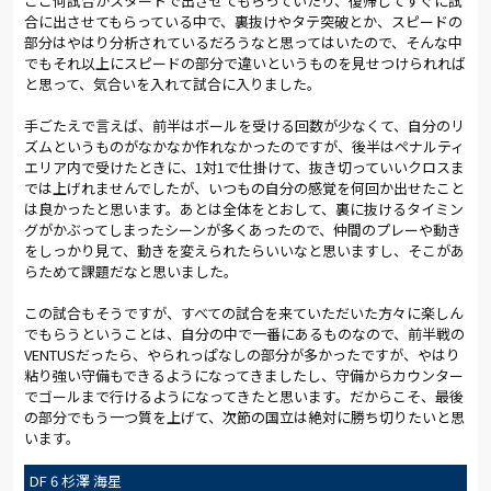
ここ何試合かスタートで出させてもらっていたり、復帰してすぐに試
合に出させてもらっている中で、裏抜けやタテ突破とか、スピードの
部分はやはり分析されているだろうなと思ってはいたので、そんな中
でもそれ以上にスピードの部分で違いというものを見せつけられれば
と思って、気合いを入れて試合に入りました。
手ごたえで言えば、前半はボールを受ける回数が少なくて、自分のリ
ズムというものがなかなか作れなかったのですが、後半はペナルティ
エリア内で受けたときに、1対1で仕掛けて、抜き切っていいクロスま
では上げれませんでしたが、いつもの自分の感覚を何回か出せたこと
は良かったと思います。あとは全体をとおして、裏に抜けるタイミン
グがかぶってしまったシーンが多くあったので、仲間のプレーや動き
をしっかり見て、動きを変えられたらいいなと思いますし、そこがあ
らためて課題だなと思いました。
この試合もそうですが、すべての試合を来ていただいた方々に楽しん
でもらうということは、自分の中で一番にあるものなので、前半戦の
VENTUSだったら、やられっぱなしの部分が多かったですが、やはり
粘り強い守備もできるようになってきましたし、守備からカウンター
でゴールまで行けるようになってきたと思います。だからこそ、最後
の部分でもう一つ質を上げて、次節の国立は絶対に勝ち切りたいと思
います。
DF 6 杉澤 海星