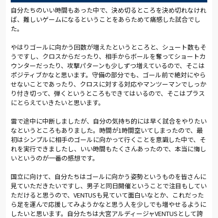
自分たちのいい時間もあった中で、決め切るところを決め切れなけれ
ば、難しいゲームになるということをあらためて痛感した試合でし
た。
やはりゴールに向かう回数が増えたというところと、シュート数もそ
うですし、クロスからだったり、相手からボールを奪ってショートカ
ウンターだったり、攻撃パターンも少しずつ増えているので、そこは
ポジティブかなと思います。守備の部分でも、ゴール前で絶対にやら
せないことであったり、クロスに対する対応やマンツーマンでしっか
り付き切って、弾くというところもできてはいるので、そこはプラス
にとらえていきたいと思います。
雷で途中に中断しましたが、自分の気持ち的には早く試合をやりたい
なというところもありました。時間が1時間空いてしまったので、最
初はシンプルに相手のゴールに向かって行くことを意識した中で、そ
れを実行できましたし、いい時間もたくさんあったので、本当に悔し
いというのが一番の感想です。
国立に向けて、自分たちはゴールに向かう姿勢というものを皆さんに
見ていただきたいですし、男子と同日開催ということで注目もしてい
ただけると思うので、VENTUSも見ていて面白いなとか、これだった
ら足を運んで応援してみようかなと思う人を少しでも増やせるように
したいと思います。自分たちは大宮アルディージャVENTUSとして誇