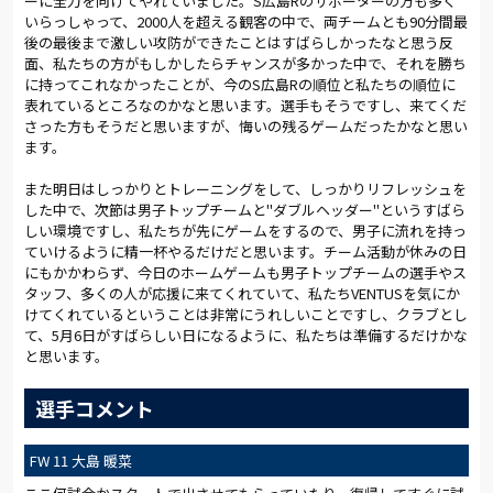
ーに全力を向けてやれていました。S広島Rのサポーターの方も多く
いらっしゃって、2000人を超える観客の中で、両チームとも90分間最
後の最後まで激しい攻防ができたことはすばらしかったなと思う反
面、私たちの方がもしかしたらチャンスが多かった中で、それを勝ち
に持ってこれなかったことが、今のS広島Rの順位と私たちの順位に
表れているところなのかなと思います。選手もそうですし、来てくだ
さった方もそうだと思いますが、悔いの残るゲームだったかなと思い
ます。
また明日はしっかりとトレーニングをして、しっかりリフレッシュを
した中で、次節は男子トップチームと"ダブルヘッダー"というすばら
しい環境ですし、私たちが先にゲームをするので、男子に流れを持っ
ていけるように精一杯やるだけだと思います。チーム活動が休みの日
にもかかわらず、今日のホームゲームも男子トップチームの選手やス
タッフ、多くの人が応援に来てくれていて、私たちVENTUSを気にか
けてくれているということは非常にうれしいことですし、クラブとし
て、5月6日がすばらしい日になるように、私たちは準備するだけかな
と思います。
選手コメント
FW 11 大島 暖菜