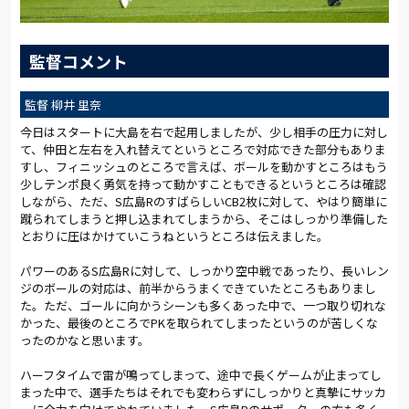
監督コメント
監督 柳井 里奈
今日はスタートに大島を右で起用しましたが、少し相手の圧力に対し
て、仲田と左右を入れ替えてというところで対応できた部分もありま
すし、フィニッシュのところで言えば、ボールを動かすところはもう
少しテンポ良く勇気を持って動かすこともできるというところは確認
しながら、ただ、S広島RのすばらしいCB2枚に対して、やはり簡単に
蹴られてしまうと押し込まれてしまうから、そこはしっかり準備した
とおりに圧はかけていこうねというところは伝えました。
パワーのあるS広島Rに対して、しっかり空中戦であったり、長いレン
ジのボールの対応は、前半からうまくできていたところもありまし
た。ただ、ゴールに向かうシーンも多くあった中で、一つ取り切れな
かった、最後のところでPKを取られてしまったというのが苦しくな
ったのかなと思います。
ハーフタイムで雷が鳴ってしまって、途中で長くゲームが止まってし
まった中で、選手たちはそれでも変わらずにしっかりと真摯にサッカ