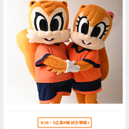
4/26・S広島R戦 試合情報