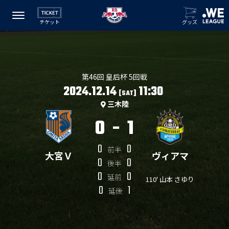
チケット
グッズ
第46回 皇后杯 5回戦
2024.12.14
11:30
[SAT]
三木陸
0
-
1
0
0
前半
大宮Ｖ
ヴィアマ
0
0
後半
0
0
延前
110' 山本 さゆり
0
1
延後