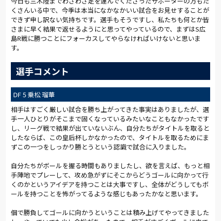
今日も三木陸までわざわざ足を運んでくださったサポーターの方もた
くさんいる中で、今季は本当になかなかいい試合をお見せすることが
できず申し訳ない気持ちです。選手もそうですし、私たちも何とか皆
さまに早く結果で返せるようにと思ってやっているので、まずはS広
島R戦に勝つことにフォーカスしてやらなければいけないと思いま
す。
選手コメント
DF 5 乗松 瑠華
相手はすごく厳しい試合を勝ち上がってきた事実はありましたが、選
手一人ひとりがそこまで固くなっているみたいなこともなかったです
し、リーグ戦で結果が出ていないぶん、自分たちがタイトルを取ると
したならば、この皇后杯しかなかったので、タイトルを取るためにま
ずこの一つをしっかり勝とうという認識で試合に入りました。
自分たちがボールを握る時間もありましたし、欲を言えば、もっと相
手陣地でプレーして、攻め急がずにそこからどうゴールに向かって行
くのかというアイデアを持つことは大事ですし、全体がどうしてもボ
ールを持つことを怖がってるような感じもあったかなと思います。
個で勝負してゴールに向かうということは積み上げてやってきました