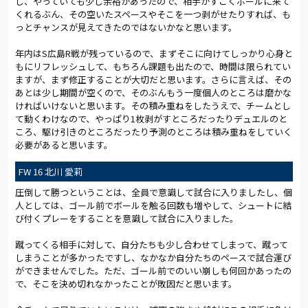
し、やっていても少し余裕があったので、相手がすごくボールに来て
くれるぶん、その空いたスペースやそこを一つ剥がせたりすれば、も
っとチャンスが見えてきたのではないかなと思います。
年内はS広島R戦が残っているので、まずそこに向けてしっかり心身と
もにリフレッシュして、もちろん課題も出たので、時間は限られてい
ますが、まず修正することが大切だと思います。さらに言えば、その
あとは少し期間が空くので、そのぶんもう一度個人のところは磨かな
ければいけないと思います。その積み重ねをしたうえで、チームとし
て動くわけなので、やっぱり1枚剥がすところだったりデュエルのと
ころ、駆け引きのところだったり予測のところは積み重ねをしていく
必要があると思います。
FW 16 北川 愛莉
圧倒して勝つということは、全員で意識して試合に入りましたし、個
人としては、ゴール前でボールを触る回数も増やして、シュートに結
び付くプレーをすることを意識して試合に入りました。
蹴ってくる相手に対して、自分たちも少し合わせてしまって、蹴って
しまうことが多かったですし、なかなか自分たちのペースで試合運び
ができませんでした。ただ、ゴール前でのいい崩しも何回かあったの
で、そこを決め切れなかったことが敗因だと思います。