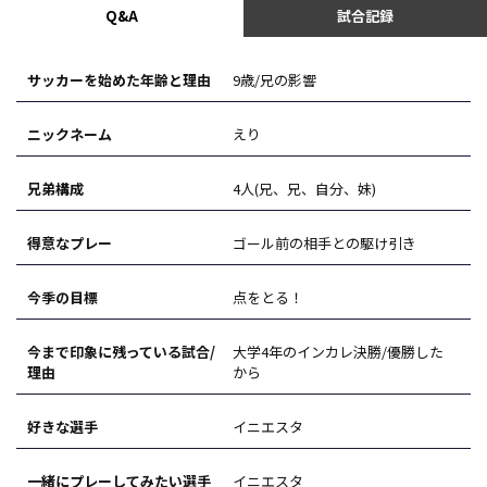
Q&A
試合記録
サッカーを始めた年齢と理由
9歳/兄の影響
ニックネーム
えり
兄弟構成
4人(兄、兄、自分、妹)
得意なプレー
ゴール前の相手との駆け引き
今季の目標
点をとる！
今まで印象に残っている試合/
大学4年のインカレ決勝/優勝した
理由
から
好きな選手
イニエスタ
一緒にプレーしてみたい選手
イニエスタ