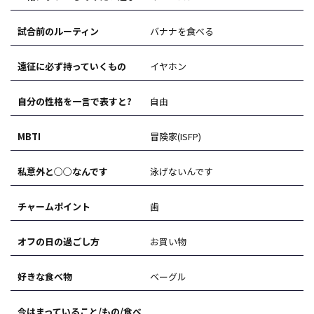
試合前のルーティン
バナナを食べる
遠征に必ず持っていくもの
イヤホン
自分の性格を一言で表すと?
自由
MBTI
冒険家(ISFP)
私意外と○○なんです
泳げないんです
チャームポイント
歯
オフの日の過ごし方
お買い物
好きな食べ物
ベーグル
今はまっていること/もの/食べ