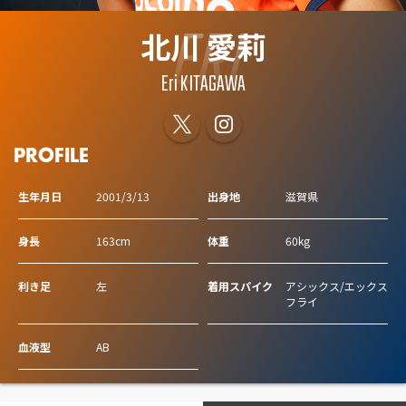
ERI
北川 愛莉
Eri KITAGAWA
PROFILE
生年月日
2001/3/13
出身地
滋賀県
身長
163cm
体重
60kg
利き足
左
着用スパイク
アシックス/エックス
フライ
血液型
AB