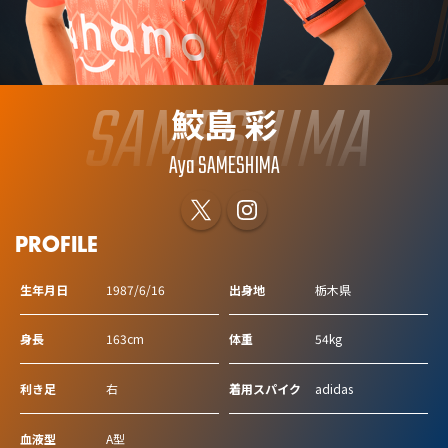
SAMESHIMA
鮫島 彩
Aya SAMESHIMA
PROFILE
生年月日
1987/6/16
出身地
栃木県
身長
163cm
体重
54kg
利き足
右
着用スパイク
adidas
血液型
A型