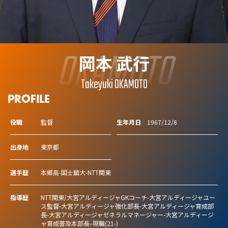
OKAMOTO
岡本 武行
Takeyuki OKAMOTO
PROFILE
役職
監督
生年月日
1967/12/8
出身地
東京都
選手歴
本郷高-国士舘大-NTT関東
指導歴
NTT関東/大宮アルディージャGKコーチ-大宮アルディージャユー
ス監督-大宮アルディージャ強化部長-大宮アルディージャ育成部
長-大宮アルディージャゼネラルマネージャー-大宮アルディージ
ャ育成普及本部長–現職(21-)