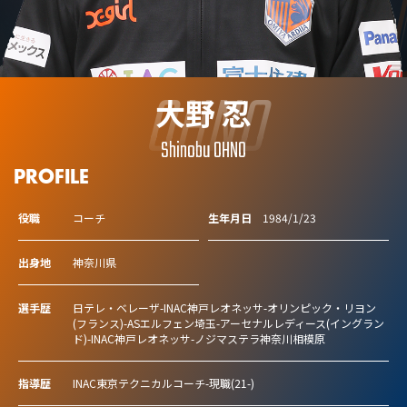
OHNO
大野 忍
Shinobu OHNO
PROFILE
役職
コーチ
生年月日
1984/1/23
出身地
神奈川県
選手歴
日テレ・ベレーザ-INAC神戸レオネッサ-オリンピック・リヨン
(フランス)-ASエルフェン埼玉-アーセナルレディース(イングラン
ド)-INAC神戸レオネッサ-ノジマステラ神奈川相模原
指導歴
INAC東京テクニカルコーチ-現職(21-)