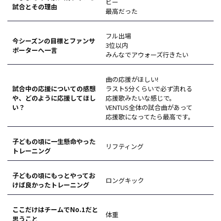
ビー
試合とその理由
最高だった
フル出場
今シーズンの目標とファンサ
3位以内
ポーターへ一言
みんなでアウォーズ行きたい
曲の応援がほしい!
試合中の応援についての感想
ラスト5分くらいで必ず流れる
や、どのように応援してほし
応援歌みたいな感じで。
い？
VENTUS全体の試合曲があって
応援歌になってたら最高です。
子どもの頃に一生懸命やった
リフティング
トレーニング
子どもの頃にもっとやってお
ロングキック
けば良かったトレーニング
ここだけはチームでNo.1だと
体重
思うこと