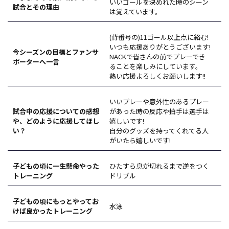
いいゴールを決めれた時のシーン
試合とその理由
は覚えています。
(背番号の)11ゴール以上点に絡む!
いつも応援ありがとうございます!
今シーズンの目標とファンサ
NACKで皆さんの前でプレーでき
ポーターへ一言
ることを楽しみにしています。
熱い応援よろしくお願いします!!
いいプレーや意外性のあるプレー
試合中の応援についての感想
があった時の反応や拍手は選手は
や、どのように応援してほし
嬉しいです!
い？
自分のグッズを持ってくれてる人
がいたら嬉しいです!
子どもの頃に一生懸命やった
ひたすら息が切れるまで逆をつく
トレーニング
ドリブル
子どもの頃にもっとやってお
水泳
けば良かったトレーニング