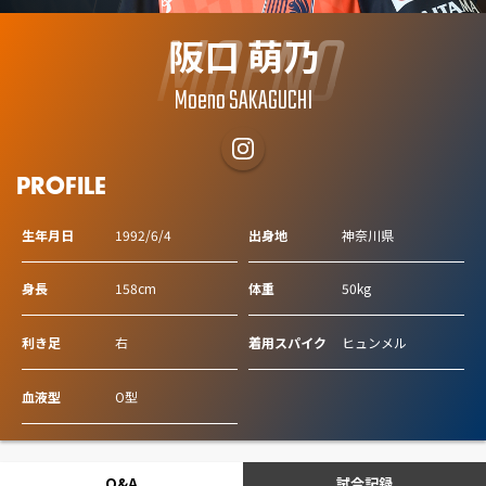
MOENO
阪口 萌乃
Moeno SAKAGUCHI
PROFILE
生年月日
1992/6/4
出身地
神奈川県
身長
158cm
体重
50kg
利き足
右
着用スパイク
ヒュンメル
血液型
O型
Q&A
試合記録