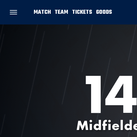
MATCH
TEAM
TICKETS
GOODS
1
Midfield