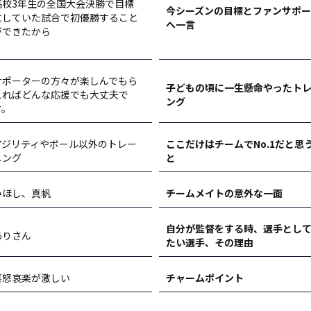
高校3年生の全国大会決勝で目標
今シーズンの目標とファンサポ
にしていた試合で初優勝すること
へ一言
ができたから
サポーターの方々が楽しんでもら
子どもの頃に一生懸命やったト
えればどんな応援でも大丈夫で
ング
す。
アジリティやボール以外のトレー
ここだけはチームでNo.1だと思
ニング
と
みほし、真帆
チームメイトの意外な一面
自分が監督をする時、選手とし
ありさん
たい選手、その理由
喜怒哀楽が激しい
チャームポイント