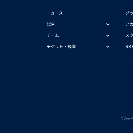
ニュース
グ
試合
ア
チーム
ス
チケット・観戦
RB
このサ