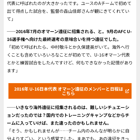
代表に呼ばれたのが大きかったです。ユースのAチームで初めて
出て得点した試合を、監督の森山佳郎さんが観にきてくれてい
て」
──2016年7月のオマーン遠征に招集される、と。9月のAFC U-
16選手権へ向けた最終選考の意味合いを持つ遠征でした。
「初めて呼ばれたら、中村敬斗とか久保建英がいて。海外へ行
くことも含めていろいろなことが初めてで、U-16オマーン代表
とかと練習試合をしたんですけど、何もできなかった記憶があり
ます」
2016年 U-16日本代表 オマーン遠征のメンバーと日程は
こちら
──いきなり海外遠征に招集されるのは、難しいシチュエーシ
ョンだったのでは？国内でのトレーニングキャンプなどからチ
ームに入っていけば、また違ったのかもしれません。
「そう、かもしれませんが……チーム内のみんなが明らかに自
分よりすごい、という感覚でした。まあでも、あの遠征をきっ