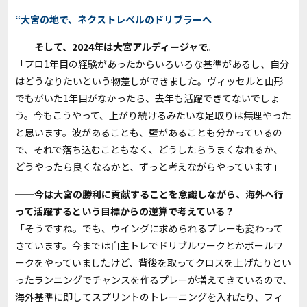
“大宮の地で、ネクストレベルのドリブラーへ
──そして、2024年は大宮アルディージャで。
「プロ1年目の経験があったからいろいろな基準があるし、自分
はどうなりたいという物差しができました。ヴィッセルと山形
でもがいた1年目がなかったら、去年も活躍できてないでしょ
う。今もこうやって、上がり続けるみたいな足取りは無理やった
と思います。波があることも、壁があることも分かっているの
で、それで落ち込むこともなく、どうしたらうまくなれるか、
どうやったら良くなるかと、ずっと考えながらやっています」
──今は大宮の勝利に貢献することを意識しながら、海外へ行
って活躍するという目標からの逆算で考えている？
「そうですね。でも、ウイングに求められるプレーも変わって
きています。今までは自主トレでドリブルワークとかボールワ
ークをやっていましたけど、背後を取ってクロスを上げたりとい
ったランニングでチャンスを作るプレーが増えてきているので、
海外基準に即してスプリントのトレーニングを入れたり、フィ