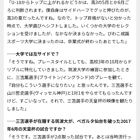
「U-18からトップに上がれるかどうかは、高3の5月とか6月ご
ろに判断されます。僕自身はサイドハーフでグッと伸びたのが、
高3の夏だったんですね。なので、トップ昇格がないと分かった
時点で、大学選びへシフトしました。いくつかの大学のセレク
ションを受けましたが、なかなか決まらなかった。びわこ成蹊
スポーツ大学に決まったのは、卒業式が終わったあとでした」
──大学では左サイドで？
「そうですね。プレースタイルとしても、高校3年の10月からド
リブルに特化していきました。筑波大学の練習に参加したとき
に、三笘薫選手(ブライトン/イングランド)のプレーを観て、
『自分もこういう選手になりたい』と思ったんです。三笘選手と
山川哲史選手(ヴィッセル神戸)と1対1をやらせてもらったんです
けど、すごいなって。それで、三笘選手の天皇杯の映像を観たり
しました」
──三笘選手が在籍する筑波大が、ベガルタ仙台を破った2017
年6月の天皇杯の試合ですか？
「そうです。三笘選手が2点取った試合です。あとは当時流行っ