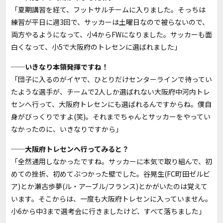
「夏期講習を経て、フットサルチームに入りました。そっちは
練習が平日に週3回で、サッカーは土曜日なので被らないので、
両方やるようになって、小4からFWになりました。サッカーも面
白くなって、小5で大阪府のトレセンに選ばれました」
──いきなり本領発揮ですね！
「団子に入るのがイヤで、ひとりだけセンターラインで待ってい
たような選手が、チームで2人しか選ばれない大阪府中河内トレ
センへ行って、大阪府トレセンにも選ばれるんですからね。僕自
身がびっくりですよ(笑)。それまでちゃんとサッカーをやってい
なかったのに、いきなりですから」
──大阪府トレセンへ行ってみると？
「全然通用しなかったですね。サッカーに本気で取り組んで、初
めての挫折、初めてぶつかった壁でした。谷晃生(FC町田ゼルビ
ア)とか瀬古歩夢(ル・アーブル/フランス)とかがいたのは覚えて
います。そこからは、一度も大阪府トレセンに入っていません。
小6から中3まで選考会に行きましたけど、すべて落ちました」