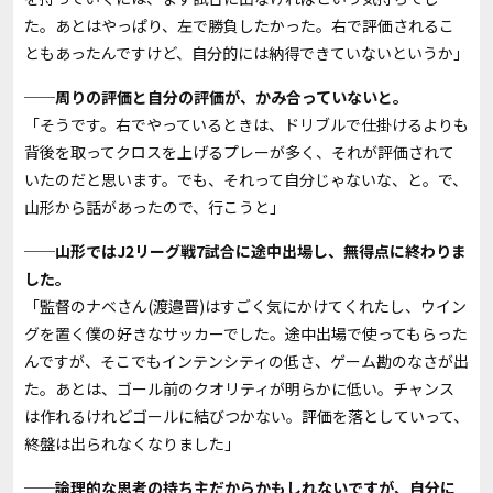
た。あとはやっぱり、左で勝負したかった。右で評価されるこ
ともあったんですけど、自分的には納得できていないというか」
──周りの評価と自分の評価が、かみ合っていないと。
「そうです。右でやっているときは、ドリブルで仕掛けるよりも
背後を取ってクロスを上げるプレーが多く、それが評価されて
いたのだと思います。でも、それって自分じゃないな、と。で、
山形から話があったので、行こうと」
──山形ではJ2リーグ戦7試合に途中出場し、無得点に終わりま
した。
「監督のナベさん(渡邉晋)はすごく気にかけてくれたし、ウイン
グを置く僕の好きなサッカーでした。途中出場で使ってもらった
んですが、そこでもインテンシティの低さ、ゲーム勘のなさが出
た。あとは、ゴール前のクオリティが明らかに低い。チャンス
は作れるけれどゴールに結びつかない。評価を落としていって、
終盤は出られなくなりました」
──論理的な思考の持ち主だからかもしれないですが、自分に