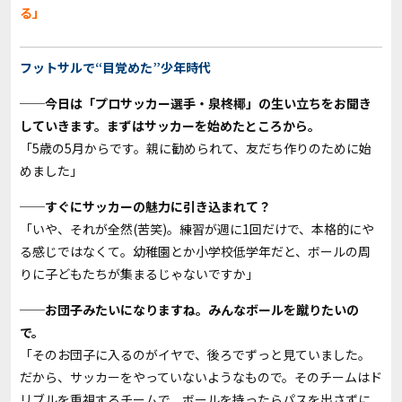
る」
フットサルで“目覚めた”少年時代
──今日は「プロサッカー選手・泉柊椰」の生い立ちをお聞き
していきます。まずはサッカーを始めたところから。
「5歳の5月からです。親に勧められて、友だち作りのために始
めました」
──すぐにサッカーの魅力に引き込まれて？
「いや、それが全然(苦笑)。練習が週に1回だけで、本格的にや
る感じではなくて。幼稚園とか小学校低学年だと、ボールの周
りに子どもたちが集まるじゃないですか」
──お団子みたいになりますね。みんなボールを蹴りたいの
で。
「そのお団子に入るのがイヤで、後ろでずっと見ていました。
だから、サッカーをやっていないようなもので。そのチームはド
リブルを重視するチームで、ボールを持ったらパスを出さずに