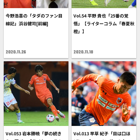
今野浩喜の「タダのファン目
Vol.54 平野 貴也「25番の覚
線記」浜谷健司[前編]
悟」【ライターコラム「春夏秋
橙」】
2020.11.26
2020.11.18
Vol.053 岩本勝暁「夢の続き
Vol.013 早草 紀子「目は口ほ