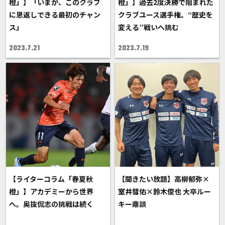
橙」】「いまが、このクラブ
橙」】過去2度決勝で阻まれた
に恩返しできる最初のチャン
クラブユース選手権。“歴史を
ス」
変える”戦いへ挑む
2023.7.21
2023.7.19
【ライターコラム「春夏秋
【聞きたい放題】高柳郁弥×
橙」】アカデミーから世界
室井彗佑×鈴木俊也 大卒ルー
へ。奥抜侃志の挑戦は続く
キー鼎談