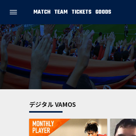
MATCH
TEAM
TICKETS
GOODS
デジタル VAMOS