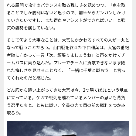
れる展開で攻守のバランスを取る難しさを認めつつ、「点を取
ることでしか勝利はないと思うので、前半からガンガンしかけ
ていきたいですし、また得点やアシストができればいい」と強
気の姿勢を崩していない。
そして何より大事なことは、大宮にかかわるすべての人が一丸と
なって戦うことだろう。山口戦を終えた下口稚葉は、大宮の番記
者陣に向かって一言「次、頑張りましょうね」と声をかけてチ
ームバスに乗り込んだ。プレーでチームに貢献できないまま敗
れた悔しさを見せることなく、「一緒に千葉と戦おう」と言っ
てくれたのだと感じた。
どん底から這い上がってきた大宮は今、2つ勝てばJ1という地点
に立っている。ケガで戦列を離れているメンバーの思いも背負
う選手たちと、ともに戦い、全員の力で目の前の勝利をつかみ
取ろう。