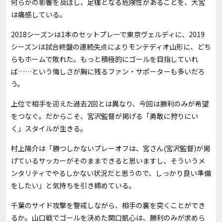
何らかの影響を及ぼし、足枷となる危険性があることを、大宮
は痛感している。
2018シーズンは1本のセットプレーで東京ヴェルディに、2019
シーズンは試合終盤の連続失点によりモンテディオ山形に、どち
らもホームで敗れた。もっと積極的にゴールを目指していれ
ば……という悔しさが胸に残るファン・サポーターも多いだろ
う。
上位で相手を迎えた過去2回とは異なり、今回は勝利のみが希望
をつなぐ。だからこそ、宮沢監督が掲げる「勇敢に狩りにい
く」スタイルが生きる。
村上陽介は「勝つしかないプレーオフは、宮さん(宮沢監督)が掲
げているサッカーがそのままできると思いますし、そういうメ
ンタリティでやるしかない状況だと思うので、しっかり良い準備
をしたい」と気持ちを引き締めている。
千葉のサイド攻撃を警戒しながら、相手の裏を突くことができ
るか。山口戦でゴールを決めた関口凱心は、勝利のみが求めら