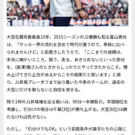
大宮在籍年数最長10年、2015シーズンのJ2優勝も知る富山貴光
は、「サッカー界の流れを含めて時代が違うので、単純に比べ
られませんけど」と前置きしたうえで、「ここまでの成績は、
本当に細かいところ、戦う、走る、あきらめないといった部分
を、(長澤)徹さんのときからしっかりとやってきたからこそ。積
み上げてきた土台があるからこその結果だと思います」と語
り、J1昇格プレーオフまで辿り着いた今季のチームが、過去の
大宮に引けを取らないと自信を見せる。
残り1枠のJ1昇格権を巡る戦いは、90分一本勝負だ。年間順位を
考慮し、引分けの場合は千葉(3位)が勝ち上がる。大宮(6位)は勝
たなければ先がない。
ただし、「引分けでもOK」という前提条件が選手たちの心理に