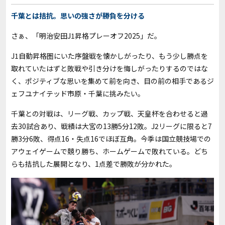
千葉とは拮抗。思いの強さが勝負を分ける
さぁ、「明治安田J1昇格プレーオフ2025」だ。
J1自動昇格圏にいた序盤戦を懐かしがったり、もう少し勝点を
取れていたはずと敗戦や引き分けを悔しがったりするのではな
く、ポジティブな思いを集めて前を向き、目の前の相手であるジ
ェフユナイテッド市原・千葉に挑みたい。
千葉との対戦は、リーグ戦、カップ戦、天皇杯を合わせると過
去30試合あり、戦績は大宮の13勝5分12敗。J2リーグに限ると7
勝3分6敗、得点16・失点16でほぼ互角。今季は国立競技場での
アウェイゲームで競り勝ち、ホームゲームで敗れている。どち
らも拮抗した展開となり、1点差で勝敗が分かれた。