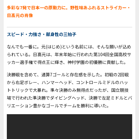
多彩な7発で日本一の原動力に。野性味あふれるストライカー・
日髙元の肖像
スピード・力強さ・献身性の三拍子
なんでも一番に。元(はじめ)という名前には、そんな願いが込め
られている。日髙元は、年末年始に行われた第104回全国高校サ
ッカー選手権で得点王に輝き、神村学園の初優勝に貢献した。
決勝戦を含めて、通算7ゴールと存在感を示した。初戦の2回戦
から右足ボレー、ハンマーヘッド、コントロールミドルのハッ
トトリックで大暴れ。準々決勝のみ無得点だったが、国立競技
場で行われた準決勝でダイビングヘッド、決勝で左足ミドルとバ
リエーション豊かなゴールでチームを勝利に導いた。