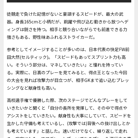
徒競走で負けた記憶がないと豪語するスピードが、最大の武
器。身長165cmと小柄だが、跳躍や飛び込む動きから放つヘデ
ィングは鋭さを持つ。相手と競り合いながらでも前進できる力
強さもある、野性味あふれるストライカーだ。
参考としてイメージすることが多いのは、日本代表の快足FW前
田大然(セルティック)。「スピードもあってスプリント力も高
い。そういう部分は、マネしていきたい」と憧れを持ってい
る。実際に、日髙のプレーを見てみると、得点王となった今回
の大会を見れば攻撃力が目立つが、相手GKまで追い込むプレッ
シングなど献身性も高い。
高校選手権で優勝した際、次のステージでどんなプレーをして
いきたいかと聞くと「自分の長所を発揮して、その中で得点や
アシストをしていきたい。献身性も大事にしていて、スピードを
生かした守備も考えているし、(攻撃では)背後への抜け出しとか
も考えています」と話した。速いだけでなく、繰り返して走れ