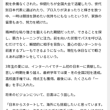
脱を余儀なくされた。仲間たちが全国大会で活躍したり、世代
別日本代表に選ばれたり、プロ入りが決まったりと輝きを放つ
中、一時は競技を辞めたい気持ちにもなったというが、家族の
留意もあり、努力を続けた。
精神的な粘り強さを鍛えられた期間だったが、できることを探
し、筋力トレーニングに注力。前を向いた状態でパスを呼び込
むだけでなく、瞬間的に相手を背負い、重心の低いターンから
前進するプレーもできるようになった。現在も休日などで暇さ
えあれば筋トレをしているという。
3年生の夏には、インターハイでチーム初の日本一に貢献した。
苦しい時期を乗り越え、最終学年では夏・冬の全国2冠を達成。
高校選手権では、得点王も獲得。最後には、たくさんの「一
番」を手に入れた。
将来のビジョンについて、日髙はこう話した。
「日本からスタートして、海外にも挑戦したいと思っています。