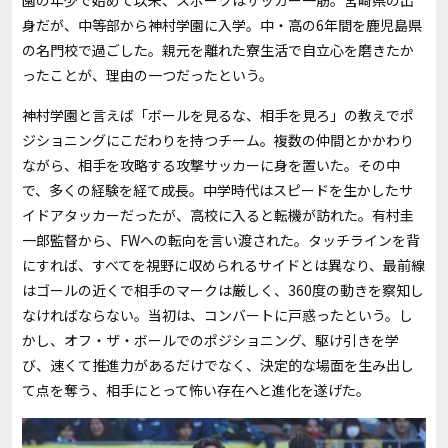
園の年少で始めて以来、スポーツはサッカー一筋。宮崎県の出
身だが、中等部から神村学園に入学。中・高の6年間を鹿児島県
の名門校で過ごした。親元を離れた寮生活で自立心を磨きたか
ったことが、理由の一つだったという。
神村学園と言えば「ボールを見るな、相手を見ろ」の教えでポ
ジショニングにこだわりを持つチーム。複数の仲間とかかわり
ながら、相手を攻略する攻撃サッカーに身を置いた。その中
で、多くの経験を経て成長。中学時代はスピードを生かしたサ
イドアタッカーだったが、高校に入ると転機が訪れた。有村圭
一郎監督から、FWへの転向を言い渡された。タッチラインを背
にすれば、すべてを視野に収められるサイドとは異なり、最前線
はゴールの近くで相手のマークは厳しく、360度の動きを察知し
なければならない。当初は、コンバートに戸惑ったという。し
かし、オフ・ザ・ボールでのポジショニング、駆け引きを学
び、速くて推進力があるだけでなく、決定的な場面を生み出し
て点を奪う、相手にとって怖い存在へと進化を遂げた。