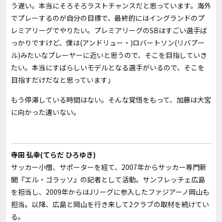
う遅い。本当にそろそろラストチャンスだと思っています。海外
でプレーするのが自分の目標で、最終的にはイングランドのプ
レミアリーグでやりたい。プレミアリーグのSBはすごい選手ば
っかりですけど、僕は(アンドリュー・)ロバートソン(リバプー
ル)みたいなプレーヤーに近いと思うので、そこを目指していき
たい。本当にすばらしいモデルとなる選手がいるので、そこを
目指すだけだなと思っています」
もう停滞している時間はない。そんな覚悟をもって、加藤は大宮
に向かった違いない。
寺田 弘幸(てらだ ひろゆき)
サッカー小僧、サポーターを経て、2007年からサッカー専門新
聞『エル・ゴラッソ』の記者として活動。サンフレッチェ広島
を担当し、2009年からはJリーグに参入したファジアーノ岡山も
担当。以降、広島と岡山を行き来して2クラブの取材を続けてい
る。