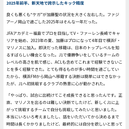
2025年前半、新天地で誇示したキック精度
良くも悪くも“ケガ”が加藤聖の状況を大きく左右した。ファジ
アーノ岡山で過ごした2025年はそんな一年だった。
JFAアカデミー福島でプロを目指してV・ファーレン長崎でキャ
リアを始め、2023年の夏、加藤はプロになって4年目で横浜F・
マリノスに加入。即決だった移籍は、日本のトップレベルを知
るすばらしい機会となった。J1で優勝争いをしているチームの
レベルの高さを肌で感じ、ACLも含めてこれまで経験できないこ
とを多く経験できた。とても得るものが多い時間を過ごしてい
たから、横浜FMから岡山へ移籍する決断は簡単にはできなかっ
たが、J1へ初挑戦するクラブの熱意に心が動かされた。
「やっぱり、試合に出続けてこそ成長できると思ったんです。正
直、マリノスを出るのは難しい決断でしたけど、新しくJ1に上
がって挑戦するチームで自分も挑戦してみたいと思いました。
本当にいろいろ考えましたし、話をいただいてから決めるまで
時間は長くかかりましたけど、最終的には自分を欲しいと思って