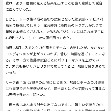
受け、より一層目に見える結果を出すことを強く意識して試合
に臨んでいった。
しかし、リーグ後半戦の最初の試合となった第20節・アビスパ
福岡で負傷してしまう。試合終盤に筋肉系のトラブルが起きて
離脱を余儀なくされると、左WBのポジションにはこれまで主に
右WBでプレーしていた佐藤が回ってきた。
加藤は8月に入るとケガが癒えてチームに合流したが、なかなか
コンディションが上がっていかず、苦しい時間を過ごすことにな
る。その一方で佐藤は試合ごとにパフォーマンスを上げてい
き、末吉も長いリハビリを経て戻ってくると、加藤は影を潜めて
いった。
リーグ後半戦は7試合の出場にとどまり、加藤はチームのJ1残留
にも貢献できた実感が湧かず、前半戦とは打って変わって冴えな
い表情を浮かべて語った。
「後半戦はあんまり試合に出てないですし、難しい気持ちの中
でシーズンの半分を過ごす形になったので、あまり貢献できた感