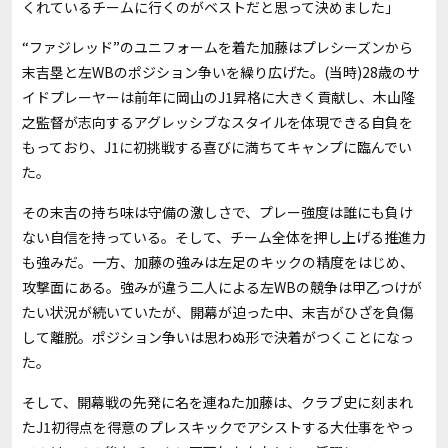
くれているチームに行くのがベストだと思って決めました」
“ファジレッド”のユニフォームを着た加藤はプレシーズンから
末吉塁と左WBのポジション争いを繰り広げた。(当時)28歳のサ
イドプレーヤーは前年に岡山のJ1昇格に大きく貢献し、木山隆
之監督が志向するアグレッシブなスタイルを体現できる自負を
もっており、J1に初挑戦する喜びに満ちてキャンプに臨んでい
た。
その末吉の持ち味は守備の激しさで、プレー強度は誰にも負け
ない自信を持っている。そして、チーム全体を押し上げる推進力
も強みだ。一方、加藤の強みは左足のキックの精度をはじめ、
攻撃面にある。強みが違う二人による左WBの競争は甲乙つけが
たい状況が続いていたが、開幕が迫った中、末吉がひざを負傷
して離脱。ポジション争いは思わぬ形で決着がつくことになっ
た。
そして、開幕戦の先発に名を連ねた加藤は、クラブ史に刻まれ
たJ1初得点を得意のプレスキックでアシストする大仕事をやっ