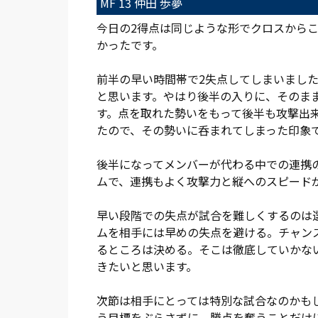
MF 13 仲田 歩夢
今日の2得点は同じような形でクロスから
かったです。
前半の早い時間帯で2失点してしまいまし
と思います。やはり後半の入りに、そのま
す。点を取れた勢いをもって後半も攻撃出
たので、その勢いに呑まれてしまった印象
後半になってメンバーが代わる中での連携
ムで、連携もよく攻撃力と縦へのスピード
早い段階での失点が試合を難しくするのは
ムを相手には早めの失点を避ける。チャン
るところは決める。そこは徹底していかな
きたいと思います。
次節は相手にとっては特別な試合なのかも
う目標をぶらさずに、勝点を奪うことだけ