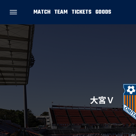
MATCH
TEAM
TICKETS
GOODS
大宮Ｖ
4