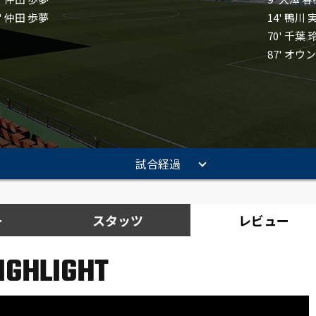
2' 仲田 歩夢
14' 鴨川 
70' 千葉
87' オウ
試合経過
ー
スタッツ
レビュー
IGHLIGHT