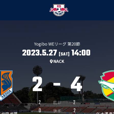
Yogibo WEリーグ 第20節
2023.5.27
14:00
[SAT]
NACK
2
-
4
2
2
前半
0
2
後半
0' 仲田 歩夢
9' 大澤 