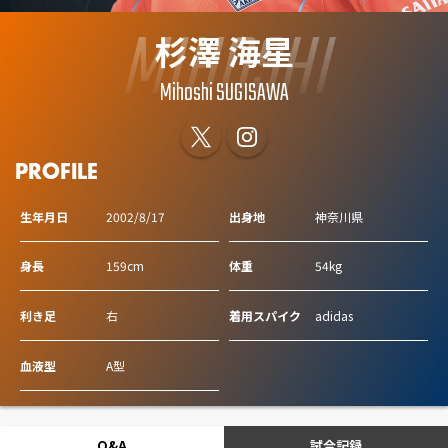
MIHOSHI
杉澤 海星
Mihoshi SUGISAWA
PROFILE
生年月日
2002/8/17
出身地
神奈川県
身長
159cm
体重
54kg
利き足
右
着用スパイク
adidas
血液型
A型
Q&A
試合記録