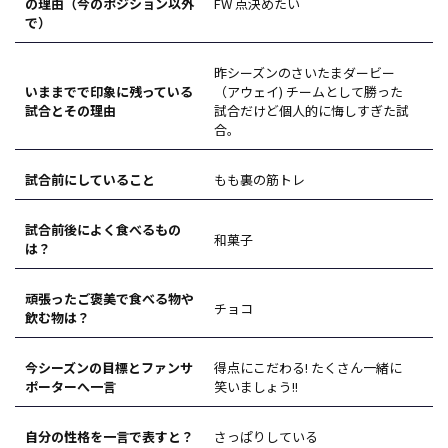
の理由（今のポジション以外
FW 点決めたい
で）
昨シーズンのさいたまダービー
いままでで印象に残っている
（アウェイ) チームとして勝った
試合とその理由
試合だけど個人的に悔しすぎた試
合。
試合前にしていること
もも裏の筋トレ
試合前後によく食べるもの
和菓子
は？
頑張ったご褒美で食べる物や
チョコ
飲む物は？
今シーズンの目標とファンサ
得点にこだわる! たくさん一緒に
ポーターへ一言
笑いましょう!!
自分の性格を一言で表すと？
さっぱりしている