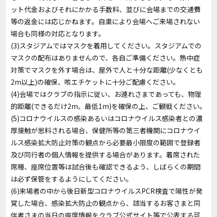
ット代金およびそれにかかる手数料、並びに会場までの交通費
等の返金には応じかねます。自粛により会場へご来場されない
場合も同様の対応となります。
(3)スタジアムではマスクを着用してください。スタジアムでの
マスクの配布はありませんので、各自ご準備ください。熱中症
対策でマスクを外す場合は、屋外で人と十分な距離(少なくとも
2m以上)の確保、咳エチケットに十分ご配慮ください。
(4)会場ではクラブの指示に従い、お連れさまであっても、物理
的距離(できるだけ2m、最低1m)を確保の上、ご観戦ください。
(5)コロナウイルスの感染あるいはコロナウイルス感染者との濃
厚接触が思料される場合、保健所等の第三者機関にコロナウイ
ルス感染拡大防止対策の観点から必要最小限度の範囲で登録者
及び同行者の個人情報を提供する場合があります。着席された
席種、座席位置等は試合後も確認できるよう、しばらくの期間
は必ず保管をするようにしてください。
(6)来場者の中から後日新型コロナウイルスPCR検査で陽性が発
覚した場合、感染拡大防止の観点から、該当するお客さまと同
伴者さまの当日の座席情報をクラブ公式サイト等で公表する可