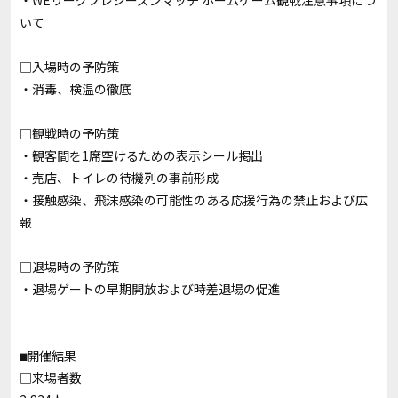
・
WEリーグプレジーズンマッチ ホームゲーム観戦注意事項につ
いて
□入場時の予防策
・消毒、検温の徹底
□観戦時の予防策
・観客間を1席空けるための表示シール掲出
・売店、トイレの待機列の事前形成
・接触感染、飛沫感染の可能性のある応援行為の禁止および広
報
□退場時の予防策
・退場ゲートの早期開放および時差退場の促進
⬛︎開催結果
□来場者数