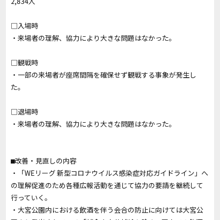
2,834人
□入場時
・来場者の理解、協力により大きな問題はなかった。
□観戦時
・一部の来場者が座席間隔を確保せず観戦する事象が発生し
た。
□退場時
・来場者の理解、協力により大きな問題はなかった。
⬛︎改善・見直しの内容
・「WEリーグ 新型コロナウイルス感染症対応ガイドライン」へ
の理解促進のため各種広報活動を通じて協力の要請を継続して
行っていく。
・大宮公園内における飲酒を伴う会合の防止に向けては大宮公