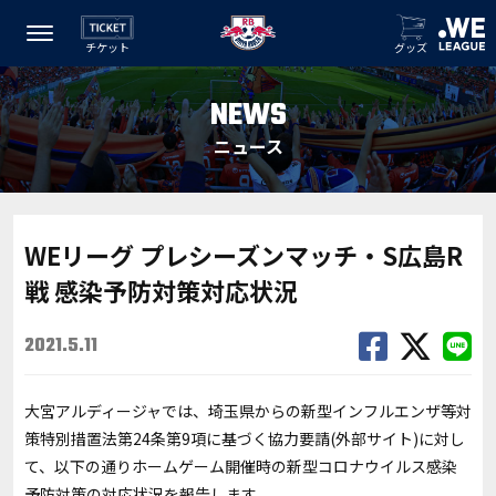
チケット
グッズ
NEWS
ニュース
WEリーグ プレシーズンマッチ・S広島R
戦 感染予防対策対応状況
2021.5.11
大宮アルディージャでは、埼玉県からの
新型インフルエンザ等対
策特別措置法第24条第9項に基づく協力要請
(外部サイト)に対し
て、以下の通りホームゲーム開催時の新型コロナウイルス感染
予防対策の対応状況を報告します。