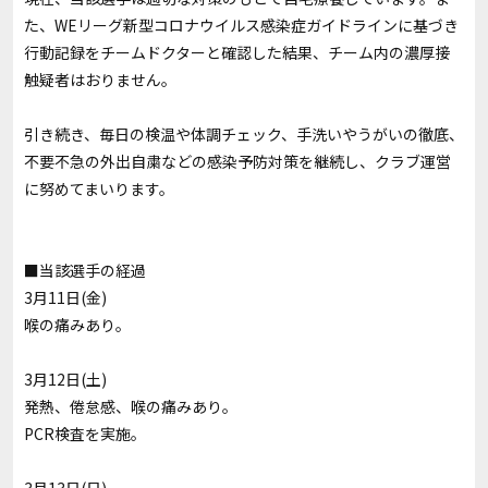
た、
WE
リーグ新型コロナウイルス感染症ガイドラインに基づき
行動記録をチームドクターと確認した結果、チーム内の濃厚接
触疑者はおりません。
引き続き、毎日の検温や体調チェック、手洗いやうがいの徹底、
不要不急の外出自粛などの感染予防対策を継続し、クラブ運営
に努めてまいります。
■当該選手の経過
3
月
11
日
(
金
)
喉の痛みあり。
3月12日(土)
発熱、倦怠感、喉の痛みあり。
PCR検査を実施。