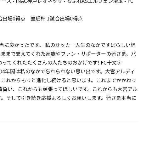
ィース
- INAC
神戸レオネッサ
-
ちふれ
AS
エルフェン埼玉
- FC
合出場
0
得点 皇后杯
1
試合出場
0
得点
当に良かったです。 私のサッカー人生のなかですばらしい経
いままで支えてくれた家族やファン・サポーターの皆さま、パ
わってくれたたくさんの人たちのおかげです
! FC
十文字
の
4
年間は私のなかで忘れられない思い出です。大宮アルディ
。これからもっと進化し続けると思います。これまでかかわっ
背負い、これからも頑張ってほしいです。これからも大宮アル
す。そして引き続き応援よろしくお願いします。皆さま本当に