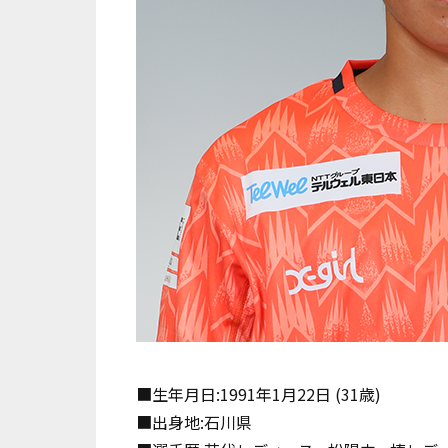
■生年月日
:1991
年
1
月
22
日
(31
歳
)
■出身地
:
石川県