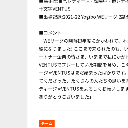
■選手歴
:
苗代レディース
-
松陽中
-
椿レデ
十文字
VENTUS
■出場記録
:2021-22 Yogibo WE
リーグ
2
試
■コメント
「
WE
リーグの開幕初年度にかかわれて、本
験になりました
!
ここまで来られたのも、
ートナー企業の皆さま、いままで私にかか
VENTUS
でプレーしていた期間を含め、こ
ージャ
VENTUS
はまだ始まったばかりです
てくださった、たくさんの人たちの思いを
ディージャ
VENTUS
をよろしくお願いしま
ありがとうございました」
チーム