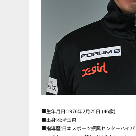
■生年月日
:1976
年
2
月
25
日
(46
歳
)
■出身地
:
埼玉県
■指導歴
:
日本スポーツ振興センターハイパ