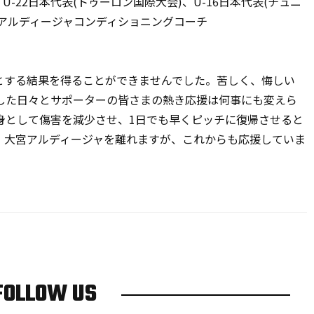
- U-22
日本代表
(
トゥーロン国際大会
)
、
U-16
日本代表
(
チュニ
アルディージャコンディショニングコーチ
とする結果を得ることができませんでした。苦しく、悔しい
した日々とサポーターの皆さまの熱き応援は何事にも変えら
身として傷害を減少させ、
1
日でも早くピッチに復帰させると
。大宮アルディージャを離れますが、これからも応援していま
FOLLOW US