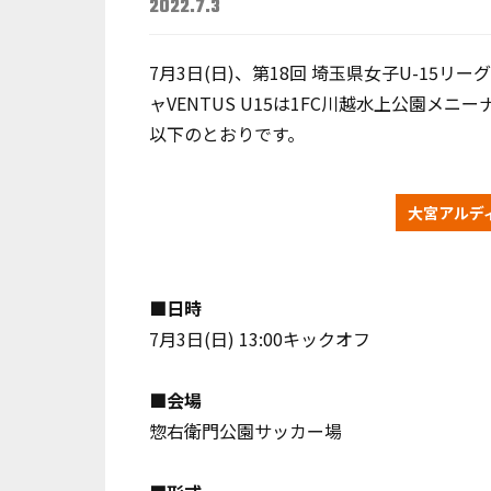
2022.7.3
7月3日(日)、第18回 埼玉県女子U-15リ
ャVENTUS U15は1FC川越水上公園メニ
以下のとおりです。
大宮アルディ
■日時
7月3日(日) 13:00キックオフ
■会場
惣右衛門公園サッカー場