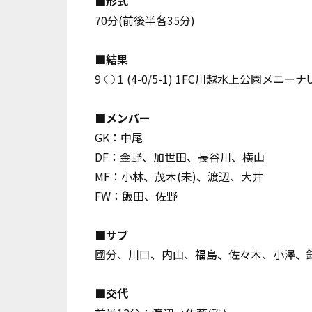
■形式
70分(前後半各35分)
■結果
9 ○ 1 (4-0/5-1) 1FC川越水上公園メニーナU
■メンバー
GK：中尾
DF：金野、加世田、長谷川、横山
MF：小林、茂木(未)、渡辺、大井
FW：飯田、佐野
■サブ
國分、川口、内山、福島、佐々木、小澤、鎌
■交代