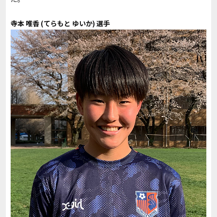
寺本 唯香 (てらもと ゆいか) 選手