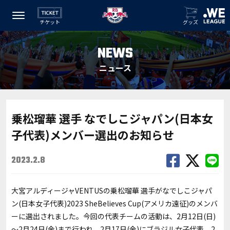
チケット
グッズ
NEWS
ニュース
乗松瑠華 選手 なでしこジャパン(日本女
子代表)メンバー選出のお知らせ
2023.2.8
大宮アルディージャ
VENTUS
の乗松瑠華 選手がなでしこジャパ
ン(日本女子代表)2023 SheBelieves Cup(アメリカ遠征)のメンバ
ーに選出されました。今回の代表チームの活動は、2月12日(日)
～2月24日(金)まで行われ、2月17日(金)にブラジル
女子代表、2